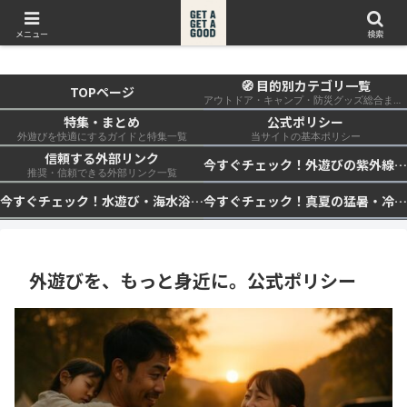
get a get a good
メニュー
検索
🧭 目的別カテゴリ一覧
TOPページ
アウトドア・キャンプ・防災グッズ総合まとめ
特集・まとめ
公式ポリシー
外遊びを快適にするガイドと特集一覧
当サイトの基本ポリシー
信頼する外部リンク
今すぐチェック！外遊びの紫外線対策・日差し快適化計画｜帽子・日傘・ウェア・日焼け止めを総まとめ☀️🏕️👓
推奨・信頼できる外部リンク一覧
今すぐチェック！水遊び・海水浴の快適化計画｜浮き輪・服装・日陰・安全対策を総まとめ🏖️🌊✨
今すぐチェック！真夏の猛暑・冷却・保冷快適化計画｜外遊び・キャンプ・車中泊の暑さ対策を総まとめ☀️🧊🏕️
外遊びを、もっと身近に。公式ポリシー