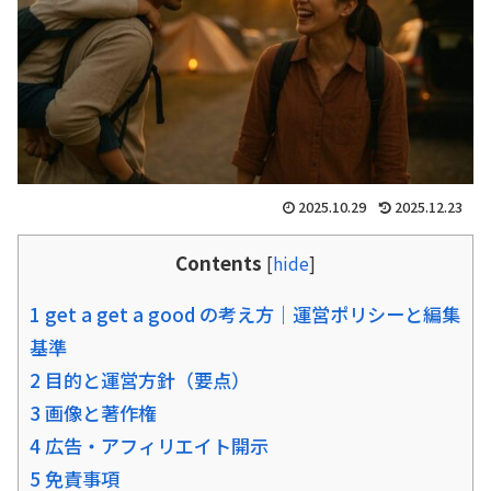
2025.10.29
2025.12.23
Contents
[
hide
]
1 get a get a good の考え方｜運営ポリシーと編集
基準
2 目的と運営方針（要点）
3 画像と著作権
4 広告・アフィリエイト開示
5 免責事項