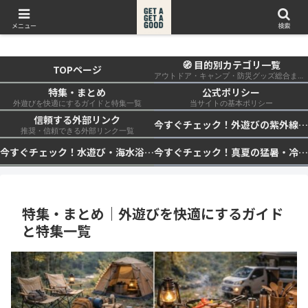
get a get a good
メニュー
検索
🧭 目的別カテゴリ一覧
TOPページ
アウトドア・キャンプ・防災グッズ総合まとめ
特集・まとめ
公式ポリシー
外遊びを快適にするガイドと特集一覧
当サイトの基本ポリシー
信頼する外部リンク
今すぐチェック！外遊びの紫外線対策・日差し快適化計画｜帽子・日傘・ウェア・日焼け止めを総まとめ☀️🏕️👓
推奨・信頼できる外部リンク一覧
今すぐチェック！水遊び・海水浴の快適化計画｜浮き輪・服装・日陰・安全対策を総まとめ🏖️🌊✨
今すぐチェック！真夏の猛暑・冷却・保冷快適化計画｜外遊び・キャンプ・車中泊の暑さ対策を総まとめ☀️🧊🏕️
特集・まとめ｜外遊びを快適にするガイド
と特集一覧