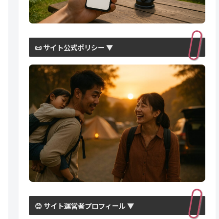
？子
臭くなる冷感タオルを徹底解
と快
明！その原因と今すぐできる
対策法とは？
📜 サイト公式ポリシー ▼
😊 サイト運営者プロフィール ▼