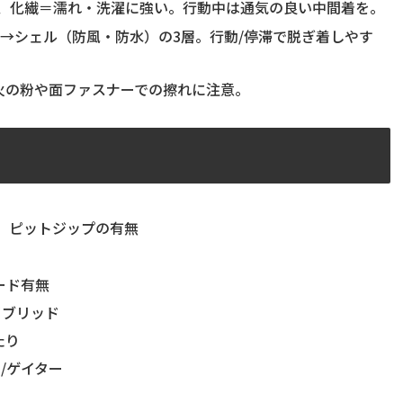
温、化繊＝濡れ・洗濯に強い。行動中は通気の良い中間着を。
→シェル（防風・防水）の3層。行動/停滞で脱ぎ着しやす
火の粉や面ファスナーでの擦れに注意。
ー、ピットジップの有無
ード有無
イブリッド
たり
/ゲイター