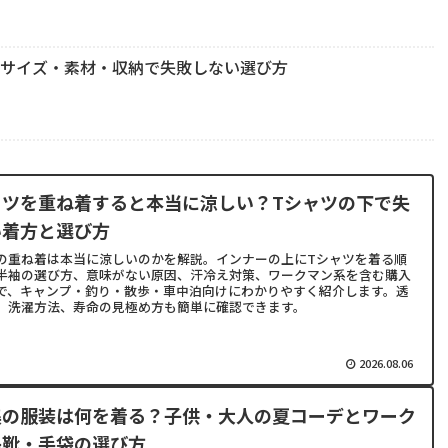
？サイズ・素材・収納で失敗しない選び方
ャツを重ね着すると本当に涼しい？Tシャツの下で失
い着方と選び方
の重ね着は本当に涼しいのかを解説。インナーの上にTシャツを着る順
半袖の選び方、意味がない原因、汗冷え対策、ワークマン系を含む購入
で、キャンプ・釣り・散歩・車中泊向けにわかりやすく紹介します。透
、洗濯方法、寿命の見極め方も簡単に確認できます。
2026.08.06
集の服装は何を着る？子供・大人の夏コーデとワーク
長靴・手袋の選び方