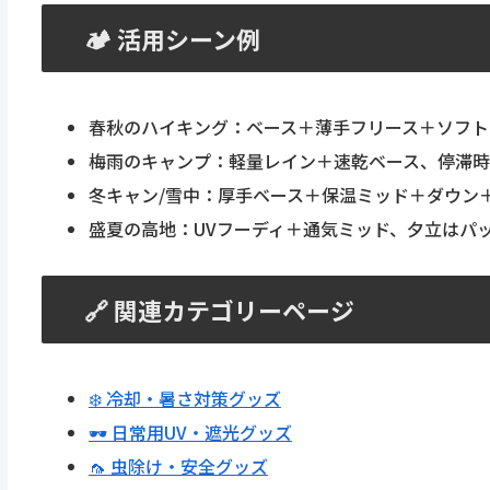
🏕️ 活用シーン例
春秋のハイキング：ベース＋薄手フリース＋ソフト
梅雨のキャンプ：軽量レイン＋速乾ベース、停滞
冬キャン/雪中：厚手ベース＋保温ミッド＋ダウン
盛夏の高地：UVフーディ＋通気ミッド、夕立はパ
🔗 関連カテゴリーページ
❄️ 冷却・暑さ対策グッズ
🕶 日常用UV・遮光グッズ
🦟 虫除け・安全グッズ