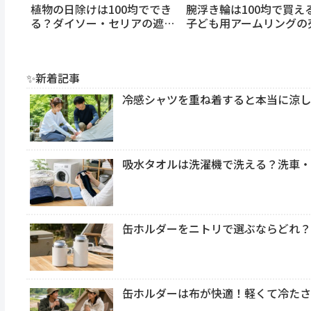
植物の日除けは100均ででき
腕浮き輪は100均で買え
る？ダイソー・セリアの遮光
子ども用アームリングの
ネットでベランダの鉢植えや
場・持ち運び・安全な選
多肉植物を夏の日差しから守
を解説
る方法
✨新着記事
冷感シャツを重ね着すると本当に涼し
吸水タオルは洗濯機で洗える？洗車
缶ホルダーをニトリで選ぶならどれ？35
缶ホルダーは布が快適！軽くて冷た