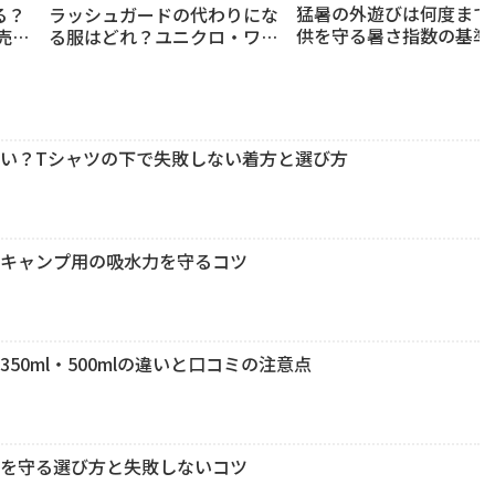
猛暑の外遊びは何度まで
る？
ラッシュガードの代わりにな
供を守る暑さ指数の基準
売り
る服はどれ？ユニクロ・ワー
適グッズの選び方
び方
クマンで選ぶ水遊びと外遊び
の失敗しない代用品ガイド
い？Tシャツの下で失敗しない着方と選び方
・キャンプ用の吸水力を守るコツ
0ml・500mlの違いと口コミの注意点
さを守る選び方と失敗しないコツ