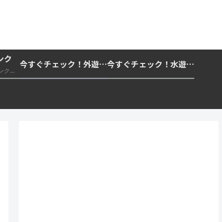
ンク
今すぐチェック！外遊びの紫外線対策・日差し快適化計画｜帽子・日傘・ウェア・日焼け止めを総まとめ☀️🏕️👓
今すぐチェック！水遊び・海水浴の快適化計画｜浮き輪・服装・日陰・安全対策を総まとめ🏖️🌊✨
推奨・信頼できる外部リンク一覧