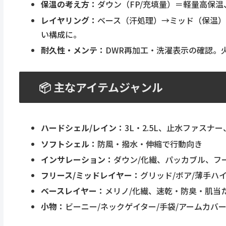
保温の考え方：
ダウン（FP/充填量）＝軽量高保
レイヤリング：
ベース（汗処理）→ミッド（保温）
い構成に。
耐久性・メンテ：
DWR再加工・洗濯表示の確認。
📦 主なアイテムジャンル
ハードシェル/レイン：
3L・2.5L、止水ファスナ
ソフトシェル：
防風・撥水・伸縮で行動向き
インサレーション：
ダウン/化繊、パッカブル、フ
フリース/ミッドレイヤー：
グリッド/ボア/薄手ハ
ベースレイヤー：
メリノ/化繊、速乾・防臭・肌当
小物：
ビーニー/ネックゲイター/手袋/アームカバー