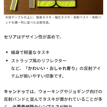
木目テーブルの上に、細身タスキ・幅広タスキ・反射ベスト・反射バ
ンドを横一列に並べた比較写真。
セリア
はデザイン性が高めで、
細身で軽量なタスキ
ストラップ風のリフレクター
など、「
かわいい・おしゃれ寄り
」の反射アイ
テムが揃いやすい印象です。
キャンドゥ
では、ウォーキングやジョギング向けの
反射バンドと並んでタスキが置かれていることが多
く、
必要最低限のシンプルさ
が魅力。