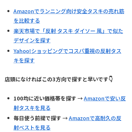
Amazonでランニング向け安全タスキの売れ筋
を比較する
楽天市場で「反射 タスキ ダイソー 風」で似た
デザインを探す
Yahoo!ショッピングでコスパ重視の反射タス
キを探す
店頭になければこの3方向で探すと早いです👇
100均に近い価格帯を探す
→
Amazonで安い反
射タスキを見る
毎日使う前提で探す
→
Amazonで高耐久の反
射ベストを見る