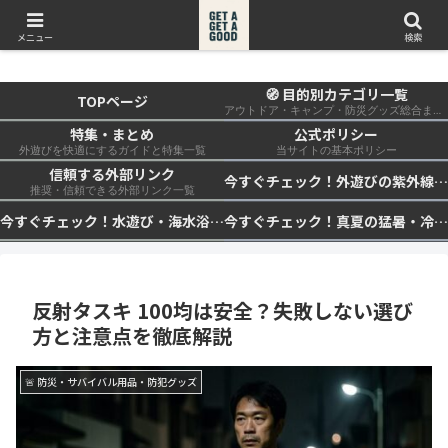
get a get a good
メニュー
検索
🧭 目的別カテゴリ一覧
TOPページ
アウトドア・キャンプ・防災グッズ総合まとめ
特集・まとめ
公式ポリシー
外遊びを快適にするガイドと特集一覧
当サイトの基本ポリシー
信頼する外部リンク
今すぐチェック！外遊びの紫外線対策・日差し快適化計画｜帽子・日傘・ウェア・日焼け止めを総まとめ☀️🏕️👓
推奨・信頼できる外部リンク一覧
今すぐチェック！水遊び・海水浴の快適化計画｜浮き輪・服装・日陰・安全対策を総まとめ🏖️🌊✨
今すぐチェック！真夏の猛暑・冷却・保冷快適化計画｜外遊び・キャンプ・車中泊の暑さ対策を総まとめ☀️🧊🏕️
反射タスキ 100均は安全？失敗しない選び
方と注意点を徹底解説
🚨 防災・サバイバル用品・防犯グッズ