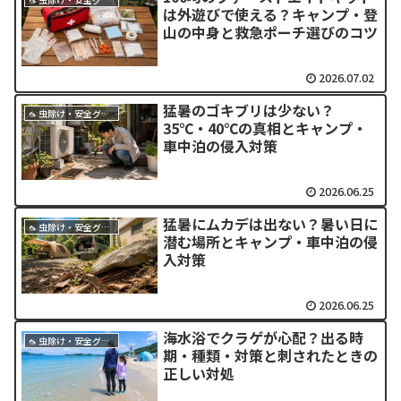
は外遊びで使える？キャンプ・登
山の中身と救急ポーチ選びのコツ
2026.07.02
猛暑のゴキブリは少ない？
🦟 虫除け・安全グッズ
35℃・40℃の真相とキャンプ・
車中泊の侵入対策
2026.06.25
猛暑にムカデは出ない？暑い日に
🦟 虫除け・安全グッズ
潜む場所とキャンプ・車中泊の侵
入対策
2026.06.25
海水浴でクラゲが心配？出る時
🦟 虫除け・安全グッズ
期・種類・対策と刺されたときの
正しい対処