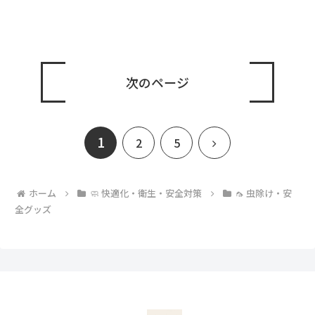
次のページ
1
次
2
5
へ
ホーム
🧼 快適化・衛生・安全対策
🦟 虫除け・安
全グッズ