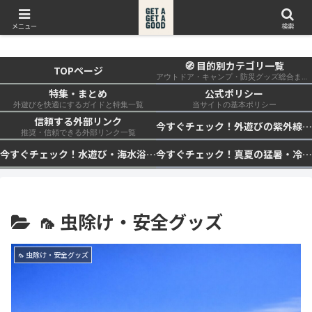
get a get a good
メニュー
検索
🧭 目的別カテゴリ一覧
TOPページ
アウトドア・キャンプ・防災グッズ総合まとめ
特集・まとめ
公式ポリシー
外遊びを快適にするガイドと特集一覧
当サイトの基本ポリシー
信頼する外部リンク
今すぐチェック！外遊びの紫外線対策・日差し快適化計画｜帽子・日傘・ウェア・日焼け止めを総まとめ☀️🏕️👓
推奨・信頼できる外部リンク一覧
今すぐチェック！水遊び・海水浴の快適化計画｜浮き輪・服装・日陰・安全対策を総まとめ🏖️🌊✨
今すぐチェック！真夏の猛暑・冷却・保冷快適化計画｜外遊び・キャンプ・車中泊の暑さ対策を総まとめ☀️🧊🏕️
🦟 虫除け・安全グッズ
🦟 虫除け・安全グッズ