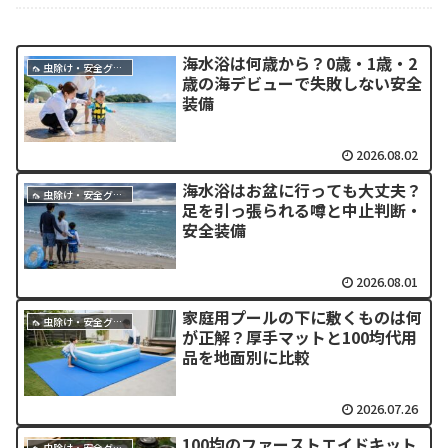
海水浴は何歳から？0歳・1歳・2
🦟 虫除け・安全グッズ
歳の海デビューで失敗しない安全
装備
2026.08.02
海水浴はお盆に行っても大丈夫？
🦟 虫除け・安全グッズ
足を引っ張られる噂と中止判断・
安全装備
2026.08.01
家庭用プールの下に敷くものは何
🦟 虫除け・安全グッズ
が正解？厚手マットと100均代用
品を地面別に比較
2026.07.26
100均のファーストエイドキット
🦟 虫除け・安全グッズ