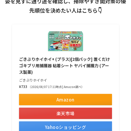
姿を見ずに通り道を確認し、掃除やすき間対策の優
先順位を決めたい人はこちら👇
ごきぶりホイホイ+ (プラス)[2個パック] 置くだけ
ゴキブリ用捕獲器 粘着シート ヤバイ捕獲力 (アー
ス製薬)
ごきぶりホイホイ
¥733
（2026/08/07 17:11時点 | Amazon調べ）
Amazon
楽天市場
Yahooショッピング