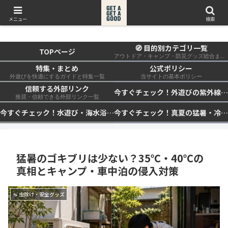
get a get a good
メニュー
検索
🧭 目的別カテゴリ一覧
TOPページ
アウトドア・キャンプ・防災グッズ総合まとめ
特集・まとめ
公式ポリシー
外遊びを快適にするガイドと特集一覧
当サイトの基本ポリシー
信頼する外部リンク
今すぐチェック！外遊びの紫外線対策・日差し快適化計画｜帽子・日傘・ウェア・日焼け止めを総まとめ☀️🏕️👓
推奨・信頼できる外部リンク一覧
今すぐチェック！水遊び・海水浴の快適化計画｜浮き輪・服装・日陰・安全対策を総まとめ🏖️🌊✨
今すぐチェック！真夏の猛暑・冷却・保冷快適化計画｜外遊び・キャンプ・車中泊の暑さ対策を総まとめ☀️🧊🏕️
猛暑のゴキブリは少ない？35℃・40℃の
真相とキャンプ・車中泊の侵入対策
🦟 虫除け・安全グッズ