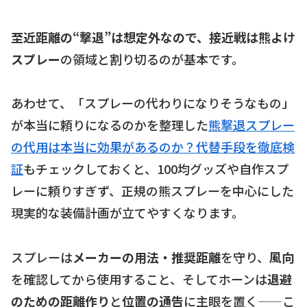
至近距離の“撃退”は想定外なので、接近戦は熊よけ
スプレー
の領域と割り切るのが基本です。
あわせて、「スプレーの代わりになりそうなもの」
が本当に頼りになるのかを整理した
熊撃退スプレー
の代用は本当に効果があるのか？代替手段を徹底検
証
もチェックしておくと、100均グッズや自作スプ
レーに頼りすぎず、正規の熊スプレーを中心にした
現実的な装備計画が立てやすくなります。
スプレーは
メーカーの用法・推奨距離
を守り、
風向
を確認してから使用すること、そしてホーンは
退避
のための距離作り
と
位置の通告
に主眼を置く——こ