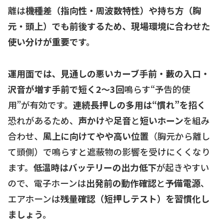
離は
機種差（指向性・周波数特性）や持ち方（胸
元・頭上）でも前後するため、現場環境に合わせた
使い分けが重要です。
運用面では、見通しの悪いカーブ手前・藪の入口・
沢音が増す手前で短く2〜3回
鳴らす“予告的使
用”が有効です。
連続長押しの多用は“慣れ”を招く
恐れがあるため、
声かけ
や
足音
と
短いホーン
を組み
合わせ、
風上に向けてやや高い位置
（胸元から離し
て頭側）で鳴らすと遮蔽物の影響を受けにくくなり
ます。
低温時はバッテリーの出力低下
が起きやすい
ので、電子ホーンは
出発前の動作確認
と
予備電源
、
エアホーンは
残量確認（短押しテスト）を習慣化し
ましょう。