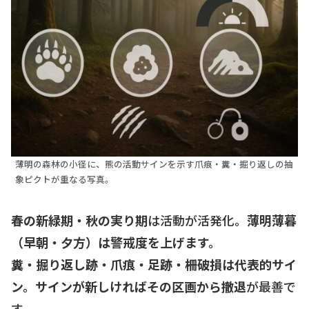
薄明の森林の小径に、熊の活動サインを示す爪痕・糞・掘り返しの抽
象ピクトが重なる写真。
春の新緑期・秋の実り期
は活動が活発化。
薄明薄暮
（早朝・夕方）は警戒度を上げます。
糞・掘り返し跡・爪痕・足跡・柵破損は代表的サイ
ン。サインが新しければその区画から撤退
が最善で
す。