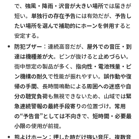
で、
強風・降雨・沢音が大きい場所
では届きが
短い。
単独行の存在予告
には有効だが、
予告し
たい場所を選んで補助的にホーンを併用
すると
安定する。
防犯ブザー
：連続高音だが、
屋外での音圧・到
達は機種差が大
。ピンが抜けると
止めづらい
。
街中想定の製品が多く、
指向性・電池残量・ピ
ン機構の耐久
で性能が振れやすい。
誤作動や復
帰の手間
、長時間鳴動による
周囲への迷惑
や
自
分の聴覚負荷
も無視できないため、山域では
緊
急連続警報の最終手段寄り
の位置づけ。
常用
の“予告音”としては不向き
で、
短時間・必要最
小限
の使用が前提。
熊よけホーン
：
押した時だけ強い音圧
。
複数音