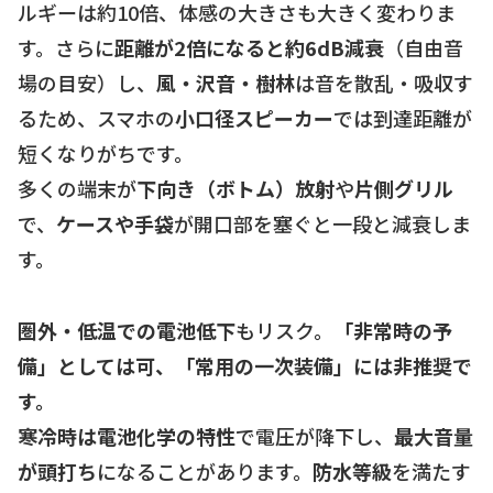
ルギーは約10倍、体感の大きさも大きく変わりま
す。さらに
距離が2倍になると約6dB減衰
（自由音
場の目安）し、
風・沢音・樹林
は音を散乱・吸収す
るため、スマホの
小口径スピーカー
では到達距離が
短くなりがちです。
多くの端末が
下向き（ボトム）放射
や
片側グリル
で、
ケースや手袋
が開口部を塞ぐと一段と減衰しま
す。
圏外・低温での電池低下
もリスク。
「非常時の予
備」としては可、「常用の一次装備」には非推奨で
す。
寒冷時は電池化学の特性
で電圧が降下し、
最大音量
が頭打ち
になることがあります。
防水等級
を満たす