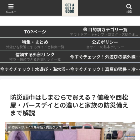
get a get a good
メニュー
検索
🧭 目的別カテゴリ一覧
TOPページ
アウトドア・キャンプ・防災グッズ総合まとめ
特集・まとめ
公式ポリシー
外遊びを快適にするガイドと特集一覧
当サイトの基本ポリシー
信頼する外部リンク
今すぐチェック！外遊びの紫外線対策・日差し快適化計画｜帽子・日傘・ウェア・日焼け止めを総まとめ☀️🏕️👓
推奨・信頼できる外部リンク一覧
今すぐチェック！水遊び・海水浴の快適化計画｜浮き輪・服装・日陰・安全対策を総まとめ🏖️🌊✨
今すぐチェック！真夏の猛暑・冷却・保冷快適化計画｜外遊び・キャンプ・車中泊の暑さ対策を総まとめ☀️🧊🏕️
防災頭巾はしまむらで買える？値段や西松
屋・バースデイとの違いと家族の防災備え
まで解説
🚨 防災・サバイバル用品・防犯グッズ