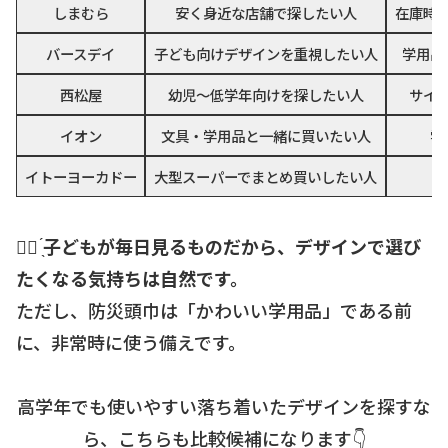
しまむら
安く身近な店舗で探したい人
在庫時
バースデイ
子ども向けデザインを重視したい人
学用品
西松屋
幼児〜低学年向けを探したい人
サイ
イオン
文具・学用品と一緒に買いたい人
学
イトーヨーカドー
大型スーパーでまとめ買いしたい人
☝🏻 ̖́
子どもが毎日見るものだから、デザインで選び
たくなる気持ちは自然です。
ただし、防災頭巾は「かわいい学用品」である前
に、非常時に使う備えです。
高学年でも使いやすい落ち着いたデザインを探すな
ら、こちらも比較候補になります👇