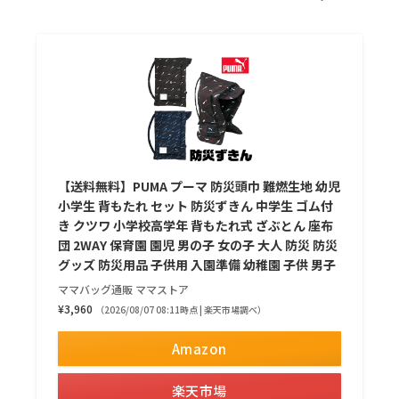
【送料無料】PUMA プーマ 防災頭巾 難燃生地 幼児
小学生 背もたれ セット 防災ずきん 中学生 ゴム付
き クツワ 小学校高学年 背もたれ式 ざぶとん 座布
団 2WAY 保育園 園児 男の子 女の子 大人 防災 防災
グッズ 防災用品 子供用 入園準備 幼稚園 子供 男子
ママバッグ通販 ママストア
¥3,960
（2026/08/07 08:11時点 | 楽天市場調べ）
Amazon
楽天市場