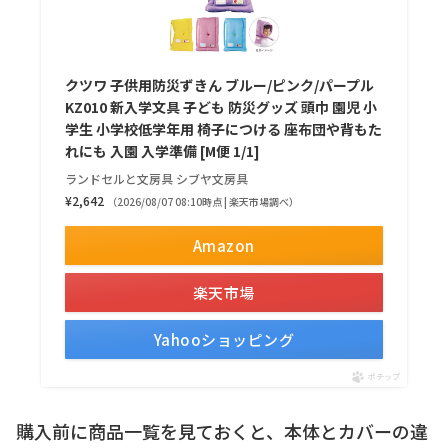
クツワ 子供用防災ずきん ブルー/ピンク/パープル
KZ010 新入学文具 子ども 防災グッズ 頭巾 園児 小
学生 小学校低学年用 椅子につける 座布団や背もた
れにも 入園 入学準備 [M便 1/1]
ランドセルと文房具 シブヤ文房具
¥2,642
（2026/08/07 08:10時点 | 楽天市場調べ）
Amazon
楽天市場
Yahooショッピング
ポチップ
購入前に商品一覧を見ておくと、本体とカバーの違