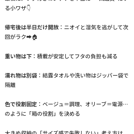
る小ワザ👇
帰宅後は半日だけ開放
：ニオイと湿気を逃がして次
回がラク➡️🏠
重い物は下
：積載が安定してフタの負担も減る
濡れ物は別袋
：結露タオルや洗い物はジッパー袋で
隔離
色で役割固定
：ベージュ＝調理、オリーブ＝電源…
のように「箱の役割」を決める
大きめ収納の「サイズ感で失敗しない」考え方は、