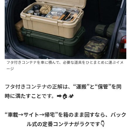
フタ付きコンテナを車に積んで、必要な道具をひとまとめに運ぶイメ
ージ
フタ付きコンテナの正解は、
“運搬”と“保管”を同
時に満たすこと
です。➡️🏠🏕️
“車載→サイト→帰宅”を箱のまま回すなら、バック
ル式の定番コンテナがラクです👇