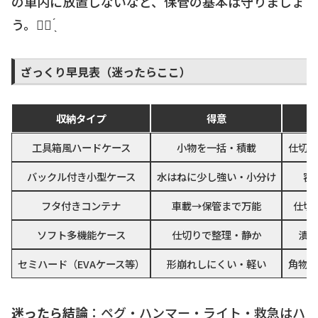
の車内に放置しないなど、保管の基本は守りましょ
う。☝🏻 ̖́
ざっくり早見表（迷ったらここ）
収納タイプ
得意
工具箱風ハードケース
小物を一括・積載
仕切り
バックル付き小型ケース
水はねに少し強い・小分け
容
フタ付きコンテナ
車載→保管まで万能
仕切
ソフト多機能ケース
仕切りで整理・静か
潰れ
セミハード（EVAケース等）
形崩れしにくい・軽い
角物に
迷ったら結論
：ペグ・ハンマー・ライト・救急はハ