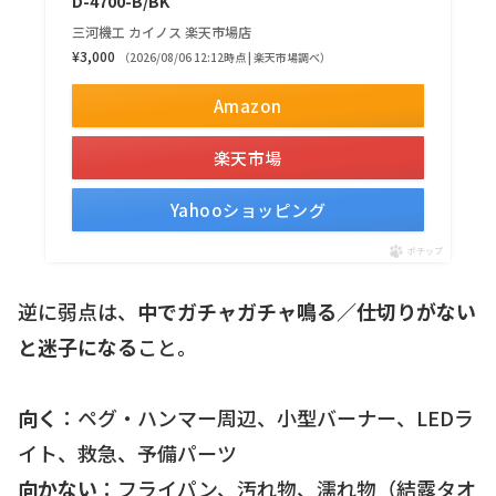
D-4700-B/BK
三河機工 カイノス 楽天市場店
¥3,000
（2026/08/06 12:12時点 | 楽天市場調べ）
Amazon
楽天市場
Yahooショッピング
ポチップ
逆に弱点は、
中でガチャガチャ鳴る／仕切りがない
と迷子になる
こと。
向く
：ペグ・ハンマー周辺、小型バーナー、LEDラ
イト、救急、予備パーツ
向かない
：フライパン、汚れ物、濡れ物（結露タオ