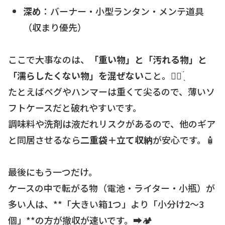
深め
：バーナー・小型ランタン・メンテ道具
（収まり優先）
ここで大事なのは、
「重い物」と「汚れる物」と
「濡らしたくない物」を混ぜない
こと。☝🏻 ̖́
たとえばペグやハンマーは重くて尖るので、薄いソ
フトケースだと破れやすいです。
調味料や洗剤は液だれリスクがあるので、他のギア
と同居させるなら
二重袋＋立て収納
が安心です。🧴
最後にもう一つだけ。
ケースの中で転がる物（電池・ライター・小瓶）が
多い人は、**「大きい箱1つ」より「小分け2〜3
個」**の方が撤収が速いです。➡️🏕️