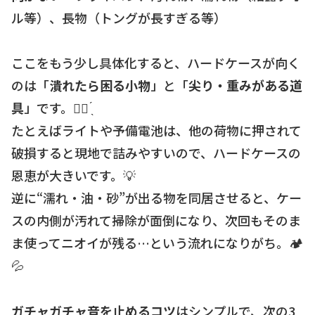
ル等）、長物（トングが長すぎる等）
ここをもう少し具体化すると、ハードケースが向く
のは「
潰れたら困る小物
」と「
尖り・重みがある道
具
」です。☝🏻 ̖́
たとえばライトや予備電池は、他の荷物に押されて
破損すると現地で詰みやすいので、ハードケースの
恩恵が大きいです。💡
逆に“濡れ・油・砂”が出る物を同居させると、ケー
スの内側が汚れて掃除が面倒になり、次回もそのま
ま使ってニオイが残る…という流れになりがち。🏕️
💦
ガチャガチャ音を止めるコツ
はシンプルで、次の3