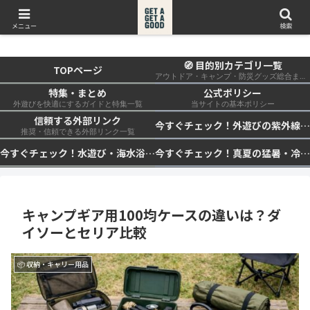
get a get a good
メニュー
検索
🧭 目的別カテゴリ一覧
TOPページ
アウトドア・キャンプ・防災グッズ総合まとめ
特集・まとめ
公式ポリシー
外遊びを快適にするガイドと特集一覧
当サイトの基本ポリシー
信頼する外部リンク
今すぐチェック！外遊びの紫外線対策・日差し快適化計画｜帽子・日傘・ウェア・日焼け止めを総まとめ☀️🏕️👓
推奨・信頼できる外部リンク一覧
今すぐチェック！水遊び・海水浴の快適化計画｜浮き輪・服装・日陰・安全対策を総まとめ🏖️🌊✨
今すぐチェック！真夏の猛暑・冷却・保冷快適化計画｜外遊び・キャンプ・車中泊の暑さ対策を総まとめ☀️🧊🏕️
キャンプギア用100均ケースの違いは？ダ
イソーとセリア比較
📦 収納・キャリー用品