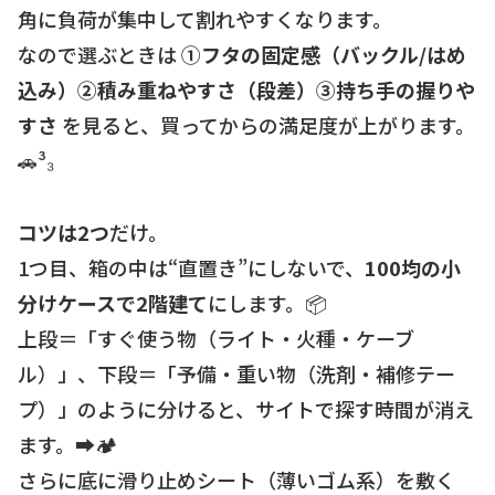
角に負荷が集中して割れやすくなります。
なので選ぶときは
①フタの固定感（バックル/はめ
込み）②積み重ねやすさ（段差）③持ち手の握りや
すさ
を見ると、買ってからの満足度が上がります。
🚗³₃
コツは2つ
だけ。
1つ目、箱の中は“直置き”にしないで、
100均の小
分けケースで2階建て
にします。📦
上段＝「すぐ使う物（ライト・火種・ケーブ
ル）」、下段＝「予備・重い物（洗剤・補修テー
プ）」のように分けると、サイトで探す時間が消え
ます。➡️🏕️
さらに底に滑り止めシート（薄いゴム系）を敷く