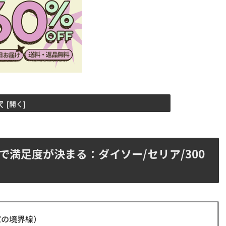
次
で満足度が決まる：ダイソー/セリア/300
パの境界線）