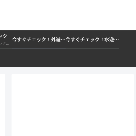
ンク
今すぐチェック！外遊びの紫外線対策・日差し快適化計画｜帽子・日傘・ウェア・日焼け止めを総まとめ☀️🏕️👓
今すぐチェック！水遊び・海水浴の快適化計画｜浮き輪・服装・日陰・安全対策を総まとめ🏖️🌊✨
推奨・信頼できる外部リンク一覧