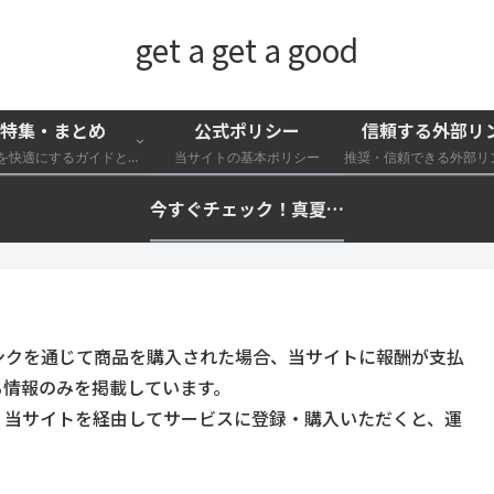
get a get a good
特集・まとめ
公式ポリシー
信頼する外部リ
外遊びを快適にするガイドと特集一覧
当サイトの基本ポリシー
今すぐチェック！真夏の猛暑・冷却・保冷快適化計画｜外遊び・キャンプ・車中泊の暑さ対策を総まとめ☀️🧊🏕️
ンクを通じて商品を購入された場合、当サイトに報酬が支払
る情報のみを掲載しています。
。当サイトを経由してサービスに登録・購入いただくと、運