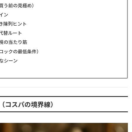
買う前の見極め）
イン
き陳列ヒント
代替ルート
視の当たり筋
ロックの最低条件）
”なシーン
ト（コスパの境界線）