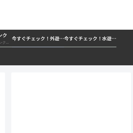
ンク
今すぐチェック！外遊びの紫外線対策・日差し快適化計画｜帽子・日傘・ウェア・日焼け止めを総まとめ☀️🏕️👓
今すぐチェック！水遊び・海水浴の快適化計画｜浮き輪・服装・日陰・安全対策を総まとめ🏖️🌊✨
推奨・信頼できる外部リンク一覧