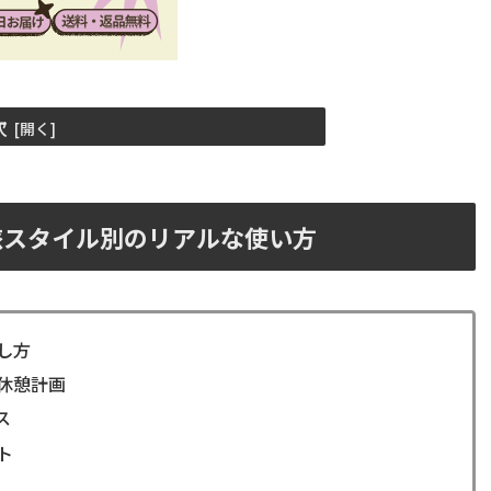
次
旅スタイル別のリアルな使い方
し方
休憩計画
ス
ト