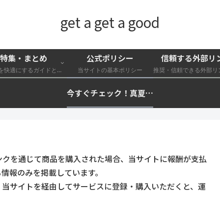
get a get a good
特集・まとめ
公式ポリシー
信頼する外部リ
外遊びを快適にするガイドと特集一覧
当サイトの基本ポリシー
今すぐチェック！真夏の猛暑・冷却・保冷快適化計画｜外遊び・キャンプ・車中泊の暑さ対策を総まとめ☀️🧊🏕️
ンクを通じて商品を購入された場合、当サイトに報酬が支払
る情報のみを掲載しています。
。当サイトを経由してサービスに登録・購入いただくと、運