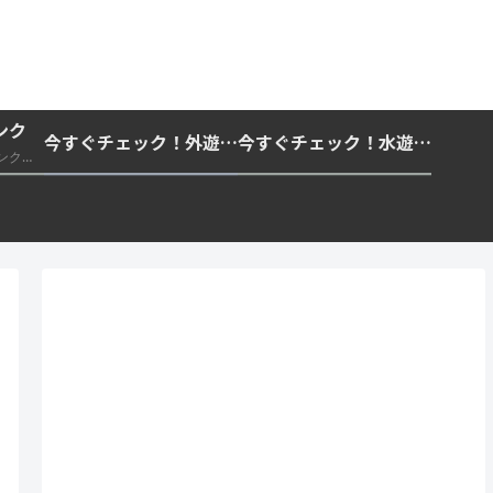
ンク
今すぐチェック！外遊びの紫外線対策・日差し快適化計画｜帽子・日傘・ウェア・日焼け止めを総まとめ☀️🏕️👓
今すぐチェック！水遊び・海水浴の快適化計画｜浮き輪・服装・日陰・安全対策を総まとめ🏖️🌊✨
推奨・信頼できる外部リンク一覧