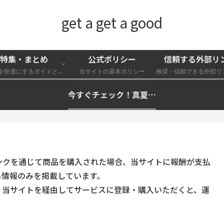
get a get a good
特集・まとめ
公式ポリシー
信頼する外部リ
外遊びを快適にするガイドと特集一覧
当サイトの基本ポリシー
今すぐチェック！真夏の猛暑・冷却・保冷快適化計画｜外遊び・キャンプ・車中泊の暑さ対策を総まとめ☀️🧊🏕️
ンクを通じて商品を購入された場合、当サイトに報酬が支払
る情報のみを掲載しています。
。当サイトを経由してサービスに登録・購入いただくと、運