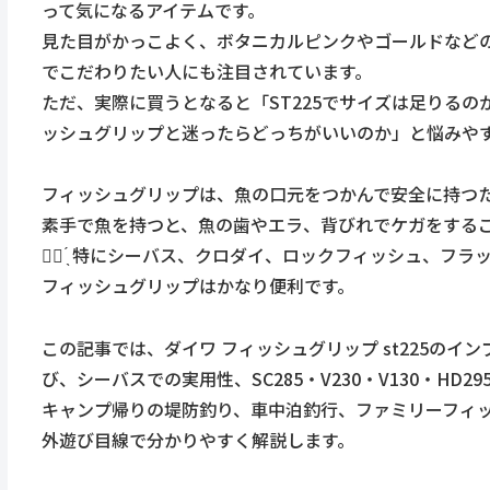
って気になるアイテムです。
見た目がかっこよく、ボタニカルピンクやゴールドなど
でこだわりたい人にも注目されています。
ただ、実際に買うとなると「ST225でサイズは足りるのか」
ッシュグリップと迷ったらどっちがいいのか」と悩みや
フィッシュグリップは、魚の口元をつかんで安全に持つ
素手で魚を持つと、魚の歯やエラ、背びれでケガをする
☝🏻 ̖́ 特にシーバス、クロダイ、ロックフィッシュ、
フィッシュグリップはかなり便利です。
この記事では、ダイワ フィッシュグリップ st225の
び、シーバスでの実用性、SC285・V230・V130・HD
キャンプ帰りの堤防釣り、車中泊釣行、ファミリーフィ
外遊び目線で分かりやすく解説します。