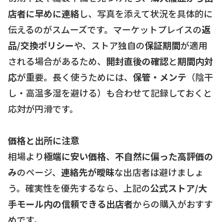
店者に早めに連絡
し、写真を添えて状況を具体的に
伝えるのがスムーズです。マーケットプレイスの
返
品/交換ポリシー
や、ストア独自の
保証期間
が適用
される場合があるため、
開封直後の確認
と
期間内対
応
が重要。長く使うためには、
保管・メンテ
（陰干
し・高温多湿を避ける）も合わせて記録しておくと
応対が円滑です。
価格と出所に注意
相場より
極端に安い価格
、
不自然に偏った高評価の
み
のページ、
連絡先が曖昧
な出店者は避けましょ
う。確実性を優先するなら、上記の
公式ストア/大
手モール内の信頼できる出店者
からの購入がおすす
めです。