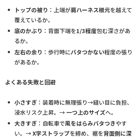
トップの被り
：上端が
肩ハーネス根元
を越えて
覆えているか。
底のかぶり
：背面下端を
1/3程度
包む深さがあ
るか。
左右の余り
：歩行時に
バタつかない
程度の張り
があるか。
よくある失敗と回避
小さすぎ
：装着時に無理張り→縫い目に負担、
浸水リスク上昇。→
一つ上のサイズ
へ。
大きすぎ
：自転車で
風をはらみバタつき
やす
い。→
X字ストラップ
を締め、裾を
背面側に深