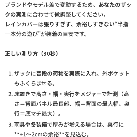
ブランドやモデル差で変動するため、
あなたのザッ
クの実測
に合わせて微調整してください。
レインカバーは
張りすぎず、余裕しすぎない
“半指
一本分の遊び”が装着の目安です。
正しい測り方（30秒）
ザックに
普段の荷物を実際に入れ
、外ポケット
もふくらませる。
床置きで
高さ・幅・奥行
をメジャーで計測（高
さ＝背面パネル最長部、幅＝背面の最大幅、奥
行＝底マチ最大）。
雨具や冬装備
で厚みが増える場合は、奥行に
**+1〜2cmの余裕**を見込む。