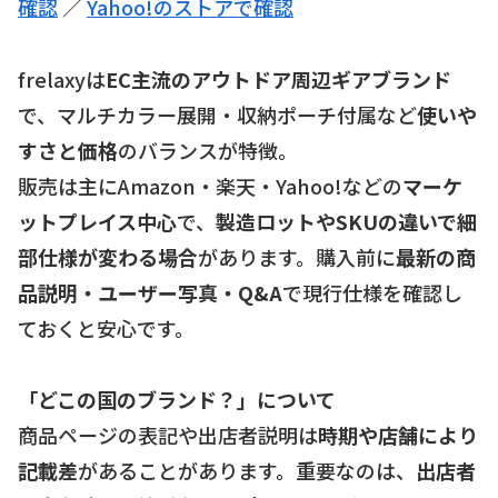
確認
／
Yahoo!のストアで確認
frelaxyは
EC主流のアウトドア周辺ギアブランド
で、マルチカラー展開・収納ポーチ付属など
使いや
すさと価格
のバランスが特徴。
販売は主にAmazon・楽天・Yahoo!などの
マーケ
ットプレイス中心
で、
製造ロットやSKUの違いで細
部仕様が変わる場合
があります。購入前に
最新の商
品説明・ユーザー写真・Q&A
で現行仕様を確認し
ておくと安心です。
「どこの国のブランド？」について
商品ページの表記や出店者説明は
時期や店舗により
記載差
があることがあります。重要なのは、
出店者