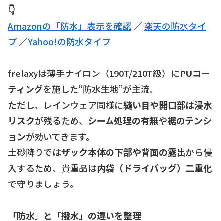
👇
Amazonの「防水」表示を確認
／
楽天の防水タイ
プ
／
Yahoo!の防水タイプ
frelaxyは薄手ナイロン（190T/210T級）に
PUコー
ティング
を施した“防水生地”が主流。
ただし、レインウェア同様に
縫い目や開口部は浸水
リスク
が残るため、
シーム処理の有無
や
裾のテンシ
ョン
が効いてきます。
土砂降りでは
ザック本体の下部や背面の露出
から侵
入するため、貴重品は
内袋（ドライバッグ）二重化
で守りましょう。
「防水」と「撥水」の違いを整理