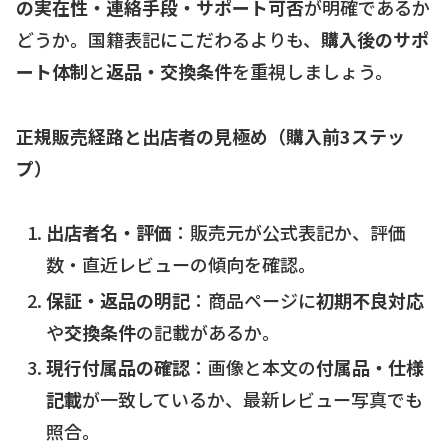
の実在性・連絡手段・サポート可否
が明確であるか
どうか。国籍表記にこだわるよりも、
購入後のサポ
ート体制
と
返品・交換条件
を重視しましょう。
正規販売経路と出店者の見極め（購入前3ステッ
プ）
出店者名・評価
：販売元が公式表記か、評価
数・直近レビューの傾向を確認。
保証・返品の明記
：商品ページに
初期不良対応
や
交換条件
の記載があるか。
現行付属品の確認
：画像と本文の
付属品・仕様
記載
が一致しているか、最新レビュー写真でも
照合。