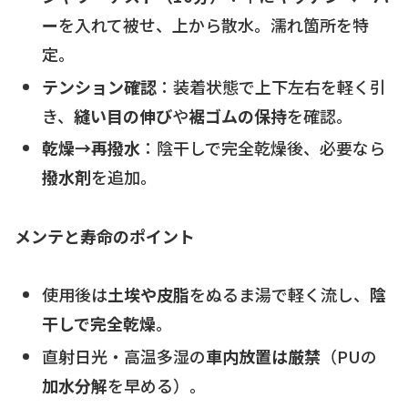
ー
を入れて被せ、上から散水。濡れ箇所を特
定。
テンション確認
：装着状態で上下左右を軽く引
き、
縫い目の伸び
や
裾ゴムの保持
を確認。
乾燥→再撥水
：陰干しで完全乾燥後、必要なら
撥水剤
を追加。
メンテと寿命のポイント
使用後は
土埃や皮脂
をぬるま湯で軽く流し、
陰
干しで完全乾燥
。
直射日光・高温多湿の
車内放置は厳禁
（PUの
加水分解
を早める）。