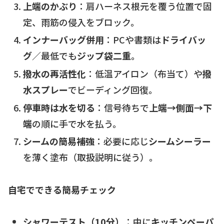
上端のかぶり
：肩ハーネス根元を覆う位置で固
定、雨筋の侵入をブロック。
インナーバッグ併用
：PCや書類は
ドライバッ
グ
／最低でも
ジップ袋二重
。
撥水の再活性化
：低温アイロン（布当て）や
撥
水スプレー
でビーディング回復。
停車時は水を切る
：信号待ちで
上端→側面→下
端
の順に手で水を払う。
シームの簡易補強
：必要に応じ
シームシーラー
を薄く塗布（取扱説明に従う）。
自宅でできる簡易チェック
シャワーテスト（10分）
：中に
キッチンペーパ