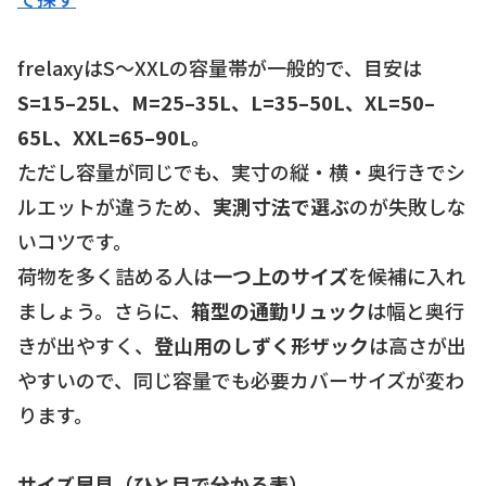
frelaxyはS〜XXLの容量帯が一般的で、目安は
S=15–25L、M=25–35L、L=35–50L、XL=50–
65L、XXL=65–90L
。
ただし容量が同じでも、実寸の縦・横・奥行きでシ
ルエットが違うため、
実測寸法で選ぶ
のが失敗しな
いコツです。
荷物を多く詰める人は
一つ上のサイズ
を候補に入れ
ましょう。さらに、
箱型の通勤リュック
は幅と奥行
きが出やすく、
登山用のしずく形ザック
は高さが出
やすいので、同じ容量でも必要カバーサイズが変わ
ります。
サイズ早見（ひと目で分かる表）