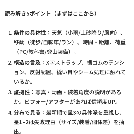
読み解き5ポイント（まずはここから）
条件の具体性
：天気（小雨/土砂降り/風向）、
移動（徒歩/自転車/ラン）、時間・距離、荷重
（PC/教科書/登山装備）。
構造の言及
：X字ストラップ、裾ゴムのテンシ
ョン、反射配置、縫い目やシーム処理に触れて
いるか。
証拠性
：写真・動画・装着角度の説明がある
か。
ビフォー/アフター
があれば信頼度UP。
分布で見る
：最新順で
星3
の具体派を重視し、
星1–2
は失敗理由（サイズ/装着/個体差）を抽
出。