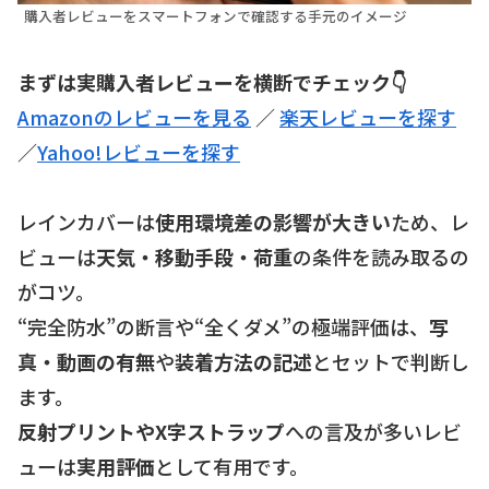
購入者レビューをスマートフォンで確認する手元のイメージ
まずは実購入者レビューを横断でチェック👇
Amazonのレビューを見る
／
楽天レビューを探す
／
Yahoo!レビューを探す
レインカバーは
使用環境差の影響が大きい
ため、レ
ビューは
天気・移動手段・荷重
の条件を読み取るの
がコツ。
“完全防水”の断言や“全くダメ”の極端評価は、
写
真・動画の有無
や
装着方法の記述
とセットで判断し
ます。
反射プリントやX字ストラップ
への言及が多いレビ
ューは
実用評価
として有用です。