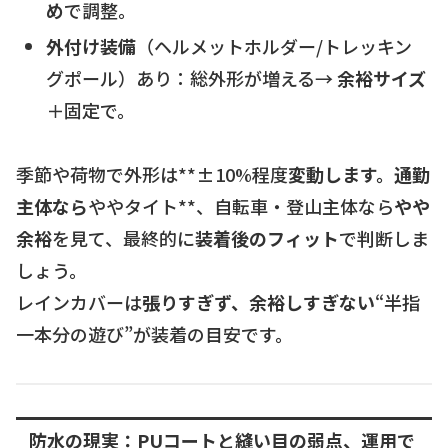
め
で調整。
外付け装備
（ヘルメットホルダー/トレッキン
グポール）あり：総外形が増える→
余裕サイズ
＋固定で。
季節や荷物で外形は**±10%程度
変動します。通勤
主体なら
ややタイト**、自転車・登山主体なら
やや
余裕
を見て、最終的に
装着後のフィット
で判断しま
しょう。
レインカバーは
張りすぎず、余裕しすぎない
“半指
一本分の遊び”が装着の目安です。
防水の現実：PUコートと縫い目の弱点、運用で