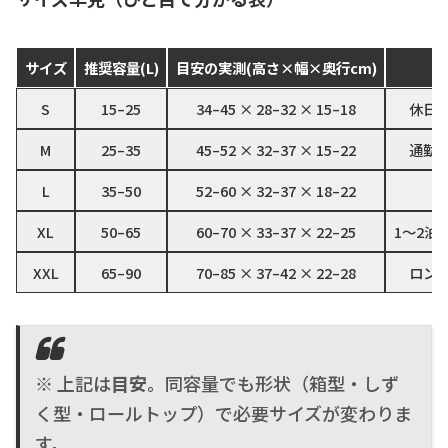
サイズ
推奨容量(L)
目安の実測(高さ×幅×奥行cm)
S
15–25
34–45 × 28–32 × 15–18
休日
M
25–35
45–52 × 32–37 × 15–22
通勤
L
35–50
52–60 × 32–37 × 18–22
日
XL
50–65
60–70 × 33–37 × 22–25
1〜2泊
XXL
65–90
70–85 × 37–42 × 22–28
ロン
※ 上記は
目安
。同容量でも形状（箱型・しず
く型・ロールトップ）で必要サイズが変わりま
す。