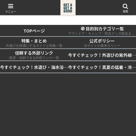
get a get a good
メニュー
検索
🧭 目的別カテゴリ一覧
TOPページ
アウトドア・キャンプ・防災グッズ総合まとめ
特集・まとめ
公式ポリシー
外遊びを快適にするガイドと特集一覧
当サイトの基本ポリシー
信頼する外部リンク
今すぐチェック！外遊びの紫外線対策・日差し快適化計画｜帽子・日傘・ウェア・日焼け止めを総まとめ☀️🏕️👓
推奨・信頼できる外部リンク一覧
今すぐチェック！水遊び・海水浴の快適化計画｜浮き輪・服装・日陰・安全対策を総まとめ🏖️🌊✨
今すぐチェック！真夏の猛暑・冷却・保冷快適化計画｜外遊び・キャンプ・車中泊の暑さ対策を総まとめ☀️🧊🏕️