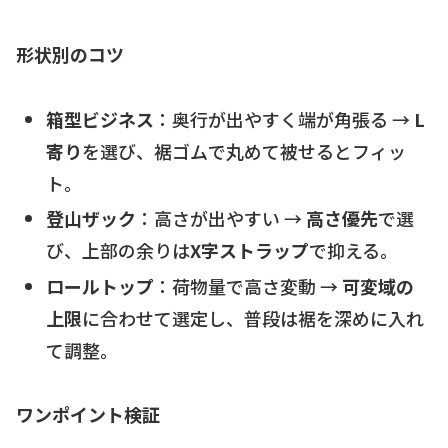
形状別のコツ
箱型ビジネス
：奥行が出やすく端が角張る →
L
寄り
を選び、裾ゴムで丸めて被せるとフィッ
ト。
登山ザック
：高さが出やすい →
高さ優先
で選
び、上部の余りは
X字ストラップ
で抑える。
ロールトップ
：荷物量で高さ変動 →
可変域の
上限
に合わせて選定し、普段は裾を深めに入れ
て調整。
ワンポイント検証