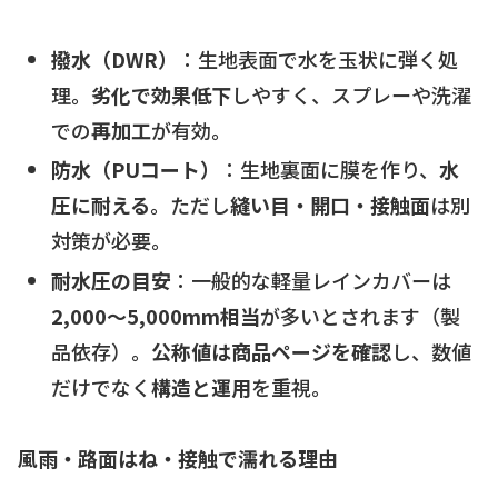
撥水（DWR）
：生地表面で水を玉状に弾く処
理。
劣化で効果低下
しやすく、スプレーや洗濯
での
再加工
が有効。
防水（PUコート）
：生地裏面に膜を作り、
水
圧に耐える
。ただし
縫い目・開口・接触面
は別
対策が必要。
耐水圧の目安
：一般的な軽量レインカバーは
2,000〜5,000mm相当
が多いとされます（製
品依存）。
公称値は商品ページを確認
し、数値
だけでなく
構造と運用
を重視。
風雨・路面はね・接触で濡れる理由