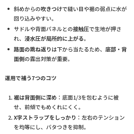
斜めからの
吹きつけ
で縫い目や裾の弱点に水が
回り込みやすい。
サドルや背面パネルとの
接触圧
で生地が押さ
れ、
浸水圧が局所的に上がる
。
路面の跳ね返り
は下から当たるため、
底部・背
面側
の露出対策が重要。
運用で補う7つのコツ
裾は背面側に深め
：底面1/3を包むように被
せ、前傾でもめくれにくく。
X字ストラップをしっかり
：左右のテンション
を均等にし、バタつきを抑制。