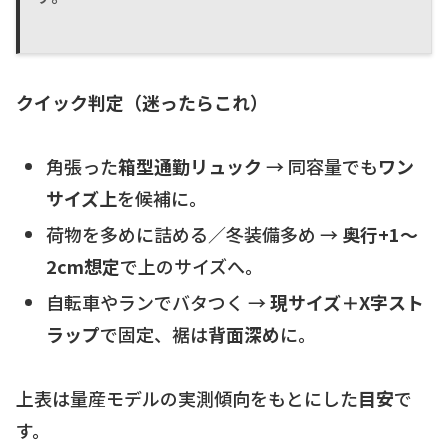
クイック判定（迷ったらこれ）
角張った
箱型通勤リュック
→ 同容量でも
ワン
サイズ上
を候補に。
荷物を多めに詰める／冬装備多め →
奥行+1〜
2cm想定
で上のサイズへ。
自転車やランでバタつく →
現サイズ＋X字スト
ラップ
で固定、裾は
背面深め
に。
上表は量産モデルの実測傾向をもとにした
目安
で
す。