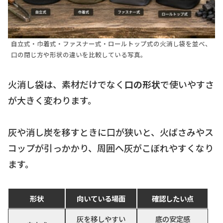
自立式・巾着式・ファスナー式・ロールトップ式の火消し袋を並べ、
口の閉じ方や形状の違いを比較している写真。
火消し袋は、素材だけでなく
口の形状
で使いやすさ
が大きく変わります。
灰や消し炭を移すときに口が狭いと、火ばさみやス
コップが引っかかり、周囲へ灰がこぼれやすくなり
ます。
形状
向いている場面
確認したい点
灰を移しやすい
底の安定感