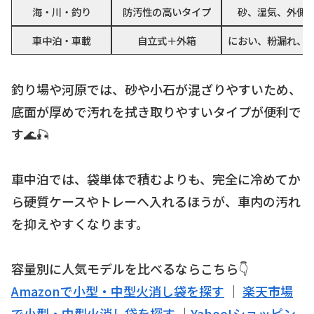
海・川・釣り
防汚性の高いタイプ
砂、湿気、外側
車中泊・車載
自立式＋外箱
におい、粉漏れ、
釣り場や河原では、砂や小石が混ざりやすいため、
底面が厚めで汚れを拭き取りやすいタイプが便利で
す🌊🎣
車中泊では、袋単体で積むよりも、完全に冷めてか
ら硬質ケースやトレーへ入れるほうが、車内の汚れ
を抑えやすくなります。
容量別に人気モデルを比べるならこちら👇
Amazonで小型・中型火消し袋を探す
｜
楽天市場
で小型・中型火消し袋を探す
｜
Yahoo!ショッピン