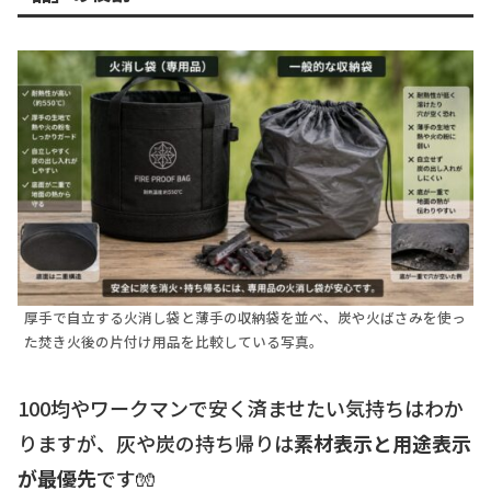
厚手で自立する火消し袋と薄手の収納袋を並べ、炭や火ばさみを使っ
た焚き火後の片付け用品を比較している写真。
100均やワークマンで安く済ませたい気持ちはわか
りますが、灰や炭の持ち帰りは
素材表示と用途表示
が最優先
です🧤