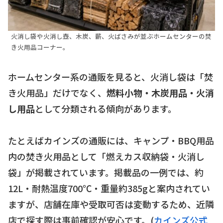
火消し袋や火消し壺、木炭、薪、火ばさみが並ぶホームセンターの焚
き火用品コーナー。
ホームセンター系の通販を見ると、火消し袋は「焚
き火用品」だけでなく、
燃料小物・木炭用品・火消
し用品
として分類される傾向があります。
たとえばカインズの通販には、キャンプ・BBQ用品
内の焚き火用品として「燃えカス収納袋・火消し
袋」が掲載されています。掲載品の一例では、約
12L・耐熱温度700℃・重量約385gと案内されてい
ますが、店舗在庫や受取可否は変動するため、近隣
店で探す際は事前確認が安心です。(
カインズ公式