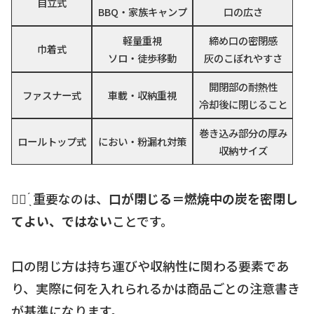
自立式
BBQ・家族キャンプ
口の広さ
軽量重視
締め口の密閉感
巾着式
ソロ・徒歩移動
灰のこぼれやすさ
開閉部の耐熱性
ファスナー式
車載・収納重視
冷却後に閉じること
巻き込み部分の厚み
ロールトップ式
におい・粉漏れ対策
収納サイズ
☝🏻 ̖́ 重要なのは、
口が閉じる＝燃焼中の炭を密閉し
てよい、ではない
ことです。
口の閉じ方は持ち運びや収納性に関わる要素であ
り、実際に何を入れられるかは商品ごとの注意書き
が基準になります。