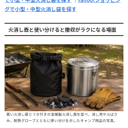
グで小型・中型火消し袋を探す
火消し壺と使い分けると撤収がラクになる場面
黒い火消し袋とフタ付きの金属製火消し壺を並べ、消し炭や火ばさ
み、耐熱グローブとともに使い分けを示したキャンプ用品の写真。