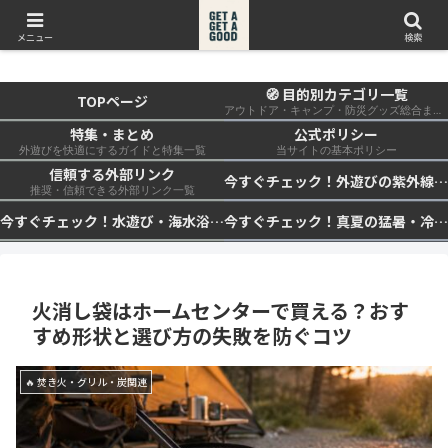
get a get a good
メニュー
検索
🧭 目的別カテゴリ一覧
TOPページ
アウトドア・キャンプ・防災グッズ総合まとめ
特集・まとめ
公式ポリシー
外遊びを快適にするガイドと特集一覧
当サイトの基本ポリシー
信頼する外部リンク
今すぐチェック！外遊びの紫外線対策・日差し快適化計画｜帽子・日傘・ウェア・日焼け止めを総まとめ☀️🏕️👓
推奨・信頼できる外部リンク一覧
今すぐチェック！水遊び・海水浴の快適化計画｜浮き輪・服装・日陰・安全対策を総まとめ🏖️🌊✨
今すぐチェック！真夏の猛暑・冷却・保冷快適化計画｜外遊び・キャンプ・車中泊の暑さ対策を総まとめ☀️🧊🏕️
火消し袋はホームセンターで買える？おす
すめ形状と選び方の失敗を防ぐコツ
🔥 焚き火・グリル・炭関連