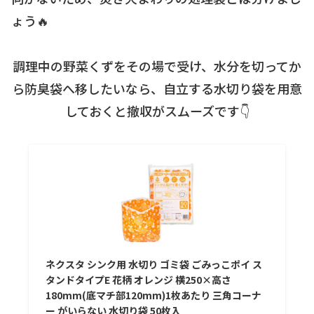
ょう🔥
調理中の野菜くずをその場で受け、水分を切ってか
ら防臭袋へ移したいなら、自立する水切り袋を用意
しておくと撤収がスムーズです👇
ネクスタ シンク用 水切り ゴミ袋 ごみっこポイ ス
タンドタイプE 花柄 オレンジ 横250×高さ
180mm(底マチ部120mm)1枚あたり 三角コーナ
ー がいらない 水切り袋 50枚入