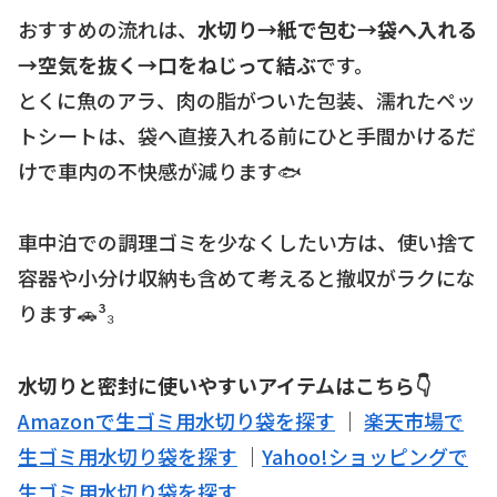
おすすめの流れは、
水切り→紙で包む→袋へ入れる
→空気を抜く→口をねじって結ぶ
です。
とくに魚のアラ、肉の脂がついた包装、濡れたペッ
トシートは、袋へ直接入れる前にひと手間かけるだ
けで車内の不快感が減ります🐟
車中泊での調理ゴミを少なくしたい方は、使い捨て
容器や小分け収納も含めて考えると撤収がラクにな
ります🚗³₃
水切りと密封に使いやすいアイテムはこちら👇
Amazonで生ゴミ用水切り袋を探す
｜
楽天市場で
生ゴミ用水切り袋を探す
｜
Yahoo!ショッピングで
生ゴミ用水切り袋を探す