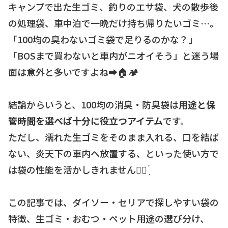
キャンプで出た生ゴミ、釣りのエサ袋、犬の散歩後
の処理袋、車中泊で一晩だけ持ち帰りたいゴミ…。
「100均の臭わないゴミ袋で足りるのかな？」
「BOSまで買わないと車内がニオイそう」と迷う場
面は意外と多いですよね➡️🏠🏕️
結論からいうと、100均の消臭・防臭袋は
用途と保
管時間を選べば十分に役立つアイテム
です。
ただし、濡れた生ゴミをそのまま入れる、口を結ば
ない、炎天下の車内へ放置する、といった使い方で
は袋の性能を活かしきれません☝🏻 ̖́
この記事では、ダイソー・セリアで探しやすい袋の
特徴、生ゴミ・おむつ・ペット用途の選び分け、