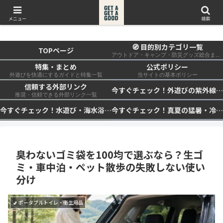
get a get a good
メニュー
検索
🧭 目的別カテゴリ一覧
TOPページ
アウトドア・キャンプ・防災グッズ総合まとめ
特集・まとめ
公式ポリシー
外遊びを快適にするガイドと特集一覧
当サイトの基本ポリシー
信頼する外部リンク
今すぐチェック！外遊びの紫外線対策・日差し快適化計画｜帽子・日傘・ウェア・日焼け止めを総まとめ☀️🏕️👓
推奨・信頼できる外部リンク一覧
今すぐチェック！水遊び・海水浴の快適化計画｜浮き輪・服装・日陰・安全対策を総まとめ🏖️🌊✨
今すぐチェック！真夏の猛暑・冷却・保冷快適化計画｜外遊び・キャンプ・車中泊の暑さ対策を総まとめ☀️🧊🏕️
臭わないゴミ袋を100均で選ぶなら？生ゴ
ミ・車中泊・ペット散歩の失敗しない使い
分け
🚽 ポータブルトイレ・衛生用品