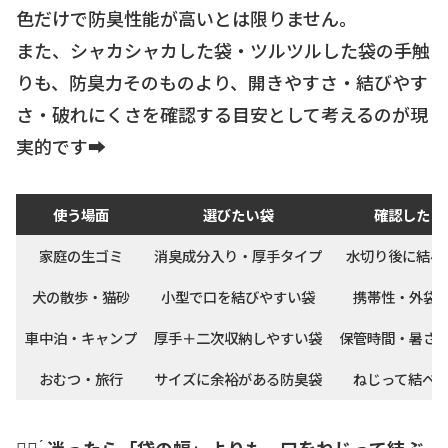
色だけで防臭性能が高いとは限りません。
また、シャカシャカした袋・ツルツルした袋の手触
りも、防臭力そのものより、開きやすさ・結びやす
さ・破れにくさを確認する目安として考えるのが現
実的です➡️
使う場面
選びたい袋
確認したい
家庭の生ゴミ
消臭成分入り・厚手タイプ
水切り後に結べ
犬の散歩・猫砂
小型で口を結びやすい袋
携帯性・外袋
車中泊・キャンプ
厚手＋二次収納しやすい袋
保管時間・暑さ
おむつ・旅行
サイズに余裕がある防臭袋
ねじって結べ