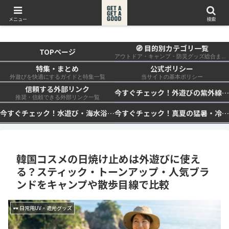
get a get a good
メニュー
検索
🧭 目的別カテゴリ一覧
TOPページ
アウトドア・キャンプ・防災グッズ総合まとめ
特集・まとめ
公式ポリシー
外遊びを快適にするガイドと特集一覧
当サイトの基本ポリシー
信頼する外部リンク
今すぐチェック！外遊びの紫外線対策・日差し快適化計画｜帽子・日傘・ウェア・日焼け止めを総まとめ☀️🏕️👓
推奨・信頼できる外部リンク一覧
今すぐチェック！水遊び・海水浴の快適化計画｜浮き輪・服装・日陰・安全対策を総まとめ🏖️🌊✨
今すぐチェック！真夏の猛暑・冷却・保冷快適化計画｜外遊び・キャンプ・車中泊の暑さ対策を総まとめ☀️🧊🏕️
韓国コスメの日焼け止めは外遊びに使え
る？スティック・トーンアップ・人気ブラ
ンドをキャンプや散歩目線で比較
🕶 日常用UV・遮光グッズ