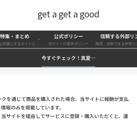
get a get a good
特集・まとめ
公式ポリシー
信頼する外部リ
外遊びを快適にするガイドと特集一覧
当サイトの基本ポリシー
今すぐチェック！真夏の猛暑・冷却・保冷快適化計画｜外遊び・キャンプ・車中泊の暑さ対策を総まとめ☀️🧊🏕️
ンクを通じて商品を購入された場合、当サイトに報酬が支払
る情報のみを掲載しています。
。当サイトを経由してサービスに登録・購入いただくと、運