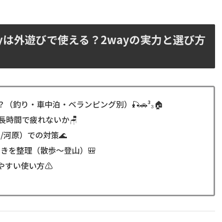
2wayは外遊びで使える？2wayの実力と選び方
（釣り・車中泊・ベランピング別）🎣🚗³₃🏠
長時間で疲れないか🪑
/河原）での対策🌊
向きを整理（散歩〜登山）🎒
やすい使い方⚠️