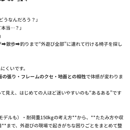
はどうなんだろう？」
て本当…？」
」
➡️散歩➡️釣りまで“外遊び全部”に連れて行ける椅子を探し
出にくいです。
面の張り・フレームのクセ・地面との相性
で体感が変わりま
て見え、はじめての人ほど迷いやすいのも“あるある”です
モデルも）・耐荷重150kgの考え方**から、**たたみ方や収
目**まで、外遊びの現場で起きがちな困りごとをまとめて整