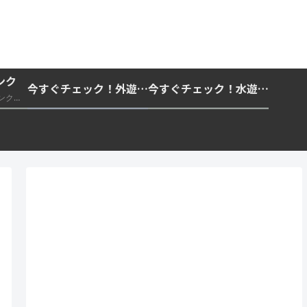
ンク
今すぐチェック！外遊びの紫外線対策・日差し快適化計画｜帽子・日傘・ウェア・日焼け止めを総まとめ☀️🏕️👓
今すぐチェック！水遊び・海水浴の快適化計画｜浮き輪・服装・日陰・安全対策を総まとめ🏖️🌊✨
推奨・信頼できる外部リンク一覧