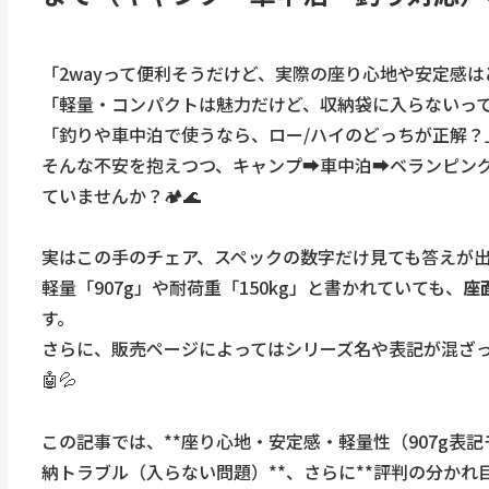
「2wayって便利そうだけど、実際の座り心地や安定感
「軽量・コンパクトは魅力だけど、収納袋に入らないっ
「釣りや車中泊で使うなら、ロー/ハイのどっちが正解？
そんな不安を抱えつつ、キャンプ➡️車中泊➡️ベランピング
ていませんか？🏕🌊
実はこの手のチェア、スペックの数字だけ見ても答えが
軽量「907g」や耐荷重「150kg」と書かれていても、
座
す。
さらに、販売ページによってはシリーズ名や表記が混ざっ
🤖💦
この記事では、**座り心地・安定感・軽量性（907g表記
納トラブル（入らない問題）**、さらに**評判の分かれ