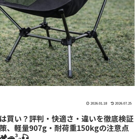
2026.01.18
2026.07.25
2wayは買い？評判・快適さ・違いを徹底検証
、軽量907g・耐荷重150kgの注意点
³₃🎣