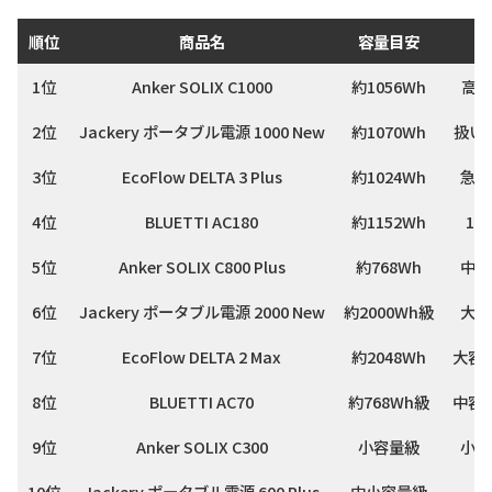
順位
商品名
容量目安
1位
Anker SOLIX C1000
約1056Wh
高出
2位
Jackery ポータブル電源 1000 New
約1070Wh
扱い
3位
EcoFlow DELTA 3 Plus
約1024Wh
急速
4位
BLUETTI AC180
約1152Wh
18
5位
Anker SOLIX C800 Plus
約768Wh
中容
6位
Jackery ポータブル電源 2000 New
約2000Wh級
大容
7位
EcoFlow DELTA 2 Max
約2048Wh
大容
8位
BLUETTI AC70
約768Wh級
中容
9位
Anker SOLIX C300
小容量級
小型
10位
Jackery ポータブル電源 600 Plus
中小容量級
軽