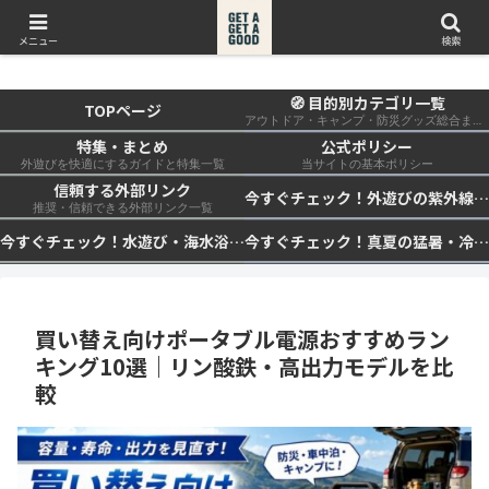
get a get a good
メニュー
検索
🧭 目的別カテゴリ一覧
TOPページ
アウトドア・キャンプ・防災グッズ総合まとめ
特集・まとめ
公式ポリシー
外遊びを快適にするガイドと特集一覧
当サイトの基本ポリシー
信頼する外部リンク
今すぐチェック！外遊びの紫外線対策・日差し快適化計画｜帽子・日傘・ウェア・日焼け止めを総まとめ☀️🏕️👓
推奨・信頼できる外部リンク一覧
今すぐチェック！水遊び・海水浴の快適化計画｜浮き輪・服装・日陰・安全対策を総まとめ🏖️🌊✨
今すぐチェック！真夏の猛暑・冷却・保冷快適化計画｜外遊び・キャンプ・車中泊の暑さ対策を総まとめ☀️🧊🏕️
買い替え向けポータブル電源おすすめラン
キング10選｜リン酸鉄・高出力モデルを比
較