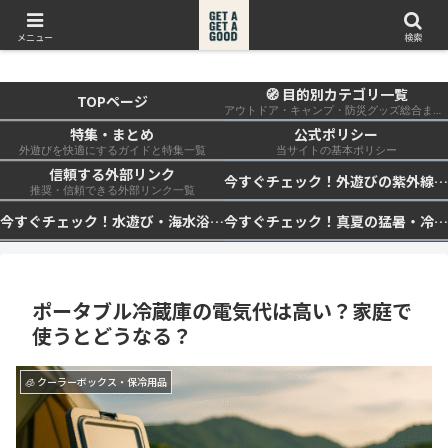
get a get a good
メニュー
検索
🧭 目的別カテゴリ一覧
TOPページ
アウトドア・キャンプ・防災グッズ総合まとめ
特集・まとめ
公式ポリシー
外遊びを快適にするガイドと特集一覧
当サイトの基本ポリシー
信頼する外部リンク
今すぐチェック！外遊びの紫外線対策・日差し快適化計画｜帽子・日傘・ウェア・日焼け止めを総まとめ☀️🏕️👓
推奨・信頼できる外部リンク一覧
今すぐチェック！水遊び・海水浴の快適化計画｜浮き輪・服装・日陰・安全対策を総まとめ🏖️🌊✨
今すぐチェック！真夏の猛暑・冷却・保冷快適化計画｜外遊び・キャンプ・車中泊の暑さ対策を総まとめ☀️🧊🏕️
ポータブル冷蔵庫の電気代は高い？家庭で
使うとどうなる？
🧊 クーラーボックス・保冷用品