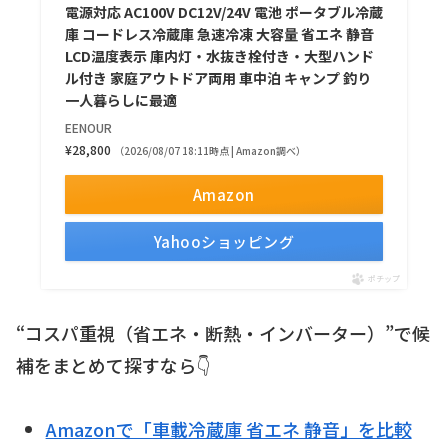
電源対応 AC100V DC12V/24V 電池 ポータブル冷蔵
庫 コードレス冷蔵庫 急速冷凍 大容量 省エネ 静音
LCD温度表示 庫内灯・水抜き栓付き・大型ハンド
ル付き 家庭アウトドア両用 車中泊 キャンプ 釣り
一人暮らしに最適
EENOUR
¥28,800
（2026/08/07 18:11時点 | Amazon調べ）
Amazon
Yahooショッピング
ポチップ
“コスパ重視（省エネ・断熱・インバーター）”で候
補をまとめて探すなら👇
Amazonで「車載冷蔵庫 省エネ 静音」を比較