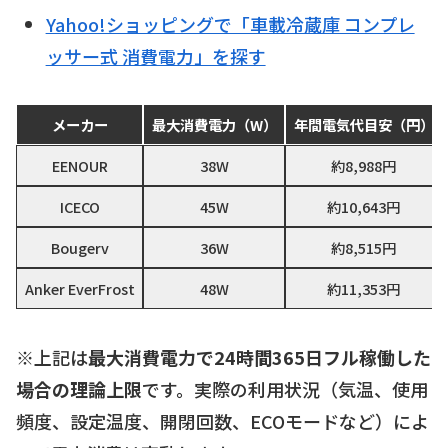
Yahoo!ショッピングで「車載冷蔵庫 コンプレ
ッサー式 消費電力」を探す
メーカー
最大消費電力（W）
年間電気代目安（円）
EENOUR
38W
約8,988円
ICECO
45W
約10,643円
Bougerv
36W
約8,515円
Anker EverFrost
48W
約11,353円
※上記は
最大消費電力で24時間365日フル稼働した
場合の理論上限
です。実際の利用状況（気温、使用
頻度、設定温度、開閉回数、ECOモードなど）によ