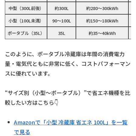
中型（300L前後）
約300L
約280〜300kWh
約
小型（100L未満）
90〜100L
約150〜180kWh
約
ポータブル（35L）
35L
約35〜40kWh
このように、ポータブル冷蔵庫は年間の消費電力
量・電気代ともに非常に低く、コストパフォーマン
スに優れています。
“サイズ別（小型〜ポータブル）”で省エネ機種を比
較したい方はこちら👇
Amazonで「小型 冷蔵庫 省エネ 100L」を一覧
で見る