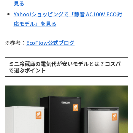
見る
Yahoo!ショッピングで「静音 AC100V ECO対
応モデル」を見る
※参考：
EcoFlow公式ブログ
ミニ冷蔵庫の電気代が安いモデルとは？コスパ
で選ぶポイント