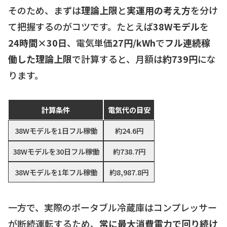
そのため、まずは
理論上限
と
実運用の考え方
を分け
て把握するのがコツです。たとえば
38Wモデル
を
24時間×30日
、電気単価
27円/kWh
で
フル連続稼
働した理論上限
で計算すると、月額は
約739円
にな
ります。
計算条件
電気代の目安
38Wモデルを1日フル稼働
約24.6円
38Wモデルを30日フル稼働
約738.7円
38Wモデルを1年フル稼働
約8,987.8円
一方で、実際のポータブル冷蔵庫はコンプレッサー
が断続運転するため、
常に最大消費電力で回り続け