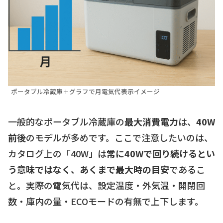
ポータブル冷蔵庫＋グラフで月電気代表示イメージ
一般的なポータブル冷蔵庫の
最大消費電力
は、
40W
前後
のモデルが多めです。ここで注意したいのは、
カタログ上の「40W」は
常に40Wで回り続けるとい
う意味ではなく、あくまで最大時の目安
であるこ
と。実際の電気代は、設定温度・外気温・開閉回
数・庫内の量・ECOモードの有無で上下します。