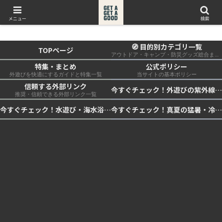
get a get a good
メニュー
検索
🧭 目的別カテゴリ一覧
TOPページ
アウトドア・キャンプ・防災グッズ総合まとめ
特集・まとめ
公式ポリシー
外遊びを快適にするガイドと特集一覧
当サイトの基本ポリシー
信頼する外部リンク
今すぐチェック！外遊びの紫外線対策・日差し快適化計画｜帽子・日傘・ウェア・日焼け止めを総まとめ☀️🏕️👓
推奨・信頼できる外部リンク一覧
今すぐチェック！水遊び・海水浴の快適化計画｜浮き輪・服装・日陰・安全対策を総まとめ🏖️🌊✨
今すぐチェック！真夏の猛暑・冷却・保冷快適化計画｜外遊び・キャンプ・車中泊の暑さ対策を総まとめ☀️🧊🏕️