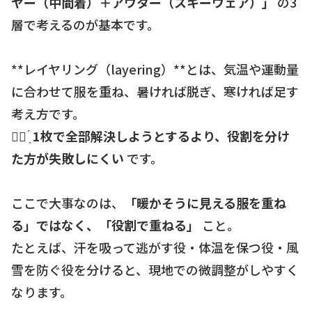
ヤー（中間着）＋アウター（スキーウェア）」
の3
層で考えるのが基本です。
**レイヤリング（layering）**とは、気温や運動量
に合わせて服を重ね、暑ければ脱ぎ、寒ければ足す
考え方です。
☝🏻 ̖́
1枚で全部解決しようとするより、役割を分け
た方が失敗しにくい
です。
ここで大事なのは、
「暖かそうに見える服を重ね
る」ではなく、「役割で重ねる」
こと。
たとえば、汗を吸って逃がす役・体温を保つ役・風
雪を防ぐ役を分けると、現地での微調整がしやすく
なります。