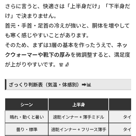
さらに言うと、快適さは「上半身だけ」「下半身だ
け」で決まりません。
首元・手首・足首の冷えが強いと、胴体を増やして
も寒く感じやすいことがあります。
そのため、まずは3層の基本を作ったうえで、
ネッ
クウォーマーや靴下の厚み
を微調整すると、満足度
が上がりやすいです。🧣🧦
ざっくり判断表（気温・体感別）➡️📊
シーン
上半身
晴れ・動くと暑い
速乾インナー + 薄手ミドル
タイツ
曇り・標準
速乾インナー + フリース薄手
タイツ