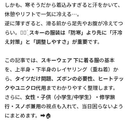
しかも、寒そうだから着込みすぎると汗をかいて、
休憩やリフトで一気に冷える…。
逆に薄すぎると、滑る前から足先やお腹が冷えてつ
らい。☝🏻 ̖́
スキーの服装は「防寒」より先に「汗冷
え対策」と「調整しやすさ」が重要
です。
この記事では、
スキーウェア 下に着る服
の基本
を、上半身・下半身のレイヤリング（重ね着）か
ら、
タイツだけ問題、ズボンの必要性、ヒートテッ
クやユニクロ代用
までわかりやすく整理します。
さらに、
女性・子供（小学生/中学生）・修学旅
行・スノボ兼用
の視点も入れて、当日困らないよう
にまとめます。➡️🏠