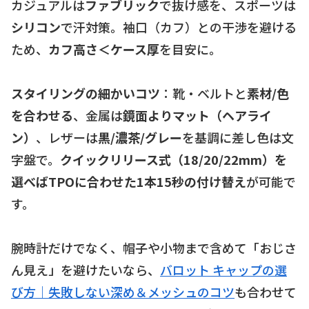
カジュアルは
ファブリック
で抜け感を、スポーツは
シリコン
で汗対策。袖口（カフ）との干渉を避ける
ため、
カフ高さ＜ケース厚
を目安に。
スタイリングの細かいコツ
：靴・ベルトと
素材/色
を合わせる
、金属は
鏡面よりマット（ヘアライ
ン）
、レザーは
黒/濃茶/グレー
を基調に差し色は文
字盤で。
クイックリリース式（18/20/22mm）
を
選べばTPOに合わせた
1本15秒の付け替え
が可能で
す。
腕時計だけでなく、帽子や小物まで含めて「おじさ
ん見え」を避けたいなら、
バロット キャップの選
び方｜失敗しない深め＆メッシュのコツ
も合わせて