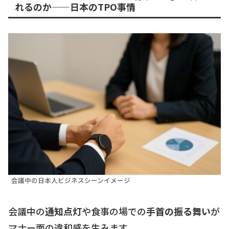
れるのか——日本のTPO事情
会議中の日本人ビジネスシーンイメージ
会議中の
通知点灯
や食事の場での
手首の振る舞い
が
マナー面の違和感を生みます。