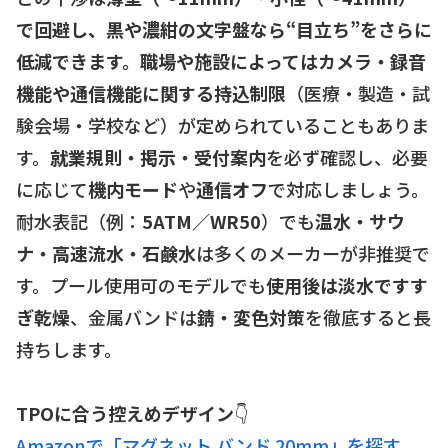
で回避し、黒や濃紺の文字盤なら“目立ち”をさらに
低減できます。
職場や施設によっては
カメラ・録音
機能や通信機能に関する持込制限
（医療・製造・試
験会場・学校など）が定められていることもありま
す。
就業規則・掲示・受付案内
を必ず確認し、必要
に応じて
機内モード
や
通信オフ
で対応しましょう。
耐水表記（例：
5ATM／WR50
）でも
温水・サウ
ナ・高速流水・石鹸水
は多くのメーカーが非推奨で
す。プール使用可のモデルでも
使用後は淡水ですす
ぎ乾燥
、金属バンドは
錆・変色対策
を徹底すると長
持ちします。
TPOに合う控えめデザイン
👇
Amazonで「マグネット バンド 20mm」を探す