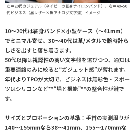
左＝20代カジュアル（ネイビーの細身ナイロンバンド）。右＝40–50
代ビジネス（黒レザー×黒アナログ文字盤）イメージ
10〜20代は
細身バンド×小型ケース（～41mm）
でミニマル寄せ、30〜40代は
革/メタルで腕時計ら
しさ
を出すと落ち着きます。
50代以降は
視認性の高い文字盤
を選びつつ、通知は
重要連絡のみに絞ると“ガジェット感”が薄れます。
年代よりTPO
が大切で、ビジネスは無彩色・スポー
ツはシリコンなど**“場と機能”**の整合性が鍵で
す。
サイズとプロポーションの基準
：手首の実測周りが
140〜155mmなら38〜41mm
、
155〜170mmな