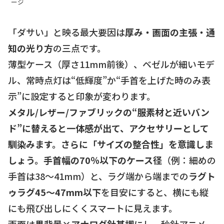
ージ
「ダサい」と映る最大要因は
厚み・画面の主張・通
知の光り方
の三点です。
薄型ケース（厚さ11mm前後）、ベゼルが細いモデ
ル、常時点灯は“低輝度”か“手首を上げた時のみ表
示”に設定すると印象が変わります。
メタル/レザー/ファブリックの“服素材と近いバン
ド”
に替えると一体感が出て、アクセサリーとして
馴染みます。
さらに「サイズの整合性」を意識しま
しょう。手首幅の
70％以下のケース径
（例：細めの
手首は38〜41mm）と、ラグ端から端までの
ラグト
ゥラグ45〜47mm以下
を目安にすると、横にも縦
にも飛び出しにくくスマートに見えます。
画面は
黒背景×アナログ針基調
にし、秒針アニメー