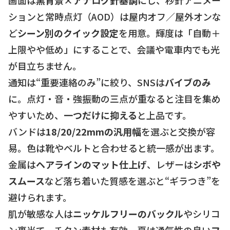
ションと常時点灯（AOD）は屋内オフ／屋外オンな
ど
シーン別のクイック設定
を用意。輝度は「自動＋
上限やや低め」にすることで、会議や電車内でも光
が目立ちません。
通知は“重要連絡のみ”に絞り、SNSは
バイブのみ
に。点灯・音・強振動の三点が重なると注目を集め
やすいため、
一つだけに抑える
と上品です。
バンドは
18/20/22mmの汎用幅
を選ぶと交換が容
易。色は靴やベルトと合わせると統一感が出ます。
金属は
ヘアラインのマット仕上げ
、レザーは
シボや
スムース
など落ち着いた質感を選ぶと“ギラつき”を
避けられます。
肌が敏感な人は
ニッケルフリーのバックル
やシリコ
ン裏当て、チタン素材も有効。夏は通気性の良い
フ