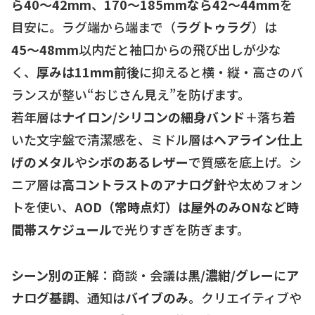
ら40〜42mm
、
170〜185mmなら42〜44mm
を
目安に。ラグ端から端まで（
ラグトゥラグ
）は
45〜48mm
以内だと袖口からの飛び出しが少な
く、
厚みは11mm前後
に抑えると横・縦・高さのバ
ランスが整い“おじさん見え”を防げます。
若年層は
ナイロン/シリコンの細身バンド
＋落ち着
いた文字盤で清潔感を、ミドル層は
ヘアライン仕上
げのメタル
や
シボのあるレザー
で質感を底上げ。シ
ニア層は
高コントラストのアナログ針
や太めフォン
トを使い、
AOD（常時点灯）
は屋外のみONなど
時
間帯スケジュール
で光りすぎを防ぎます。
シーン別の正解
：商談・会議は
黒/濃紺/グレー
に
ア
ナログ基調
、通知は
バイブのみ
。クリエイティブや