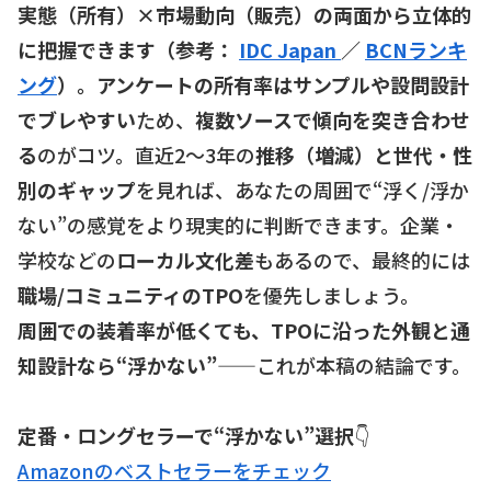
実態（所有）×市場動向（販売）の両面から立体的
に把握できます（参考：
IDC Japan
／
BCNランキ
ング
）。アンケートの所有率はサンプルや設問設計
でブレやすい
ため、
複数ソースで傾向を突き合わせ
る
のがコツ。直近2〜3年の
推移（増減）と世代・性
別のギャップ
を見れば、あなたの周囲で“浮く/浮か
ない”の感覚をより現実的に判断できます。企業・
学校などの
ローカル文化差
もあるので、最終的には
職場/コミュニティのTPO
を優先しましょう。
周囲での装着率が低くても、TPOに沿った外観と通
知設計なら“浮かない”
——これが本稿の結論です。
定番・ロングセラーで“浮かない”選択
👇
Amazonのベストセラーをチェック