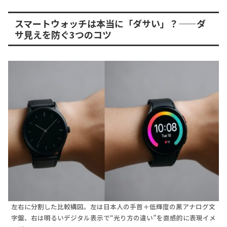
スマートウォッチは本当に「ダサい」？——ダ
サ見えを防ぐ3つのコツ
左右に分割した比較構図。左は日本人の手首＋低輝度の黒アナログ文
字盤、右は明るいデジタル表示で“光り方の違い”を直感的に表現イメ