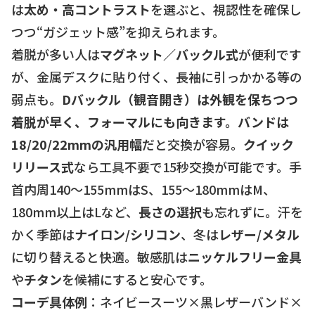
は
太め・高コントラスト
を選ぶと、視認性を確保し
つつ“ガジェット感”を抑えられます。
着脱が多い人は
マグネット／バックル式
が便利です
が、金属デスクに貼り付く、長袖に引っかかる等の
弱点も。
Dバックル（観音開き）
は外観を保ちつつ
着脱が早く、フォーマルにも向きます。
バンドは
18/20/22mmの汎用幅
だと交換が容易。
クイック
リリース式
なら工具不要で15秒交換が可能です。手
首内周140〜155mmはS、155〜180mmはM、
180mm以上はLなど、
長さの選択
も忘れずに。汗を
かく季節は
ナイロン/シリコン
、冬は
レザー/メタル
に切り替えると快適。敏感肌は
ニッケルフリー金具
や
チタン
を候補にすると安心です。
コーデ具体例
：ネイビースーツ×黒レザーバンド×