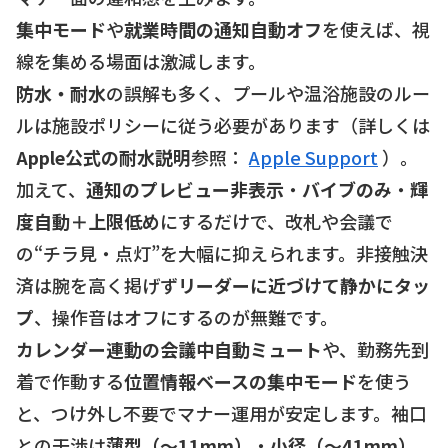
集中モード
や
就業時間の通知自動オフ
を使えば、視
線を集める場面は激減します。
防水・耐水
の誤解も多く、プールや温浴施設のルー
ルは施設ポリシーに従う必要があります（詳しくは
Apple公式の耐水説明
参照：
Apple Support
）。
加えて、
通知のプレビュー非表示
・
バイブのみ
・
輝
度自動＋上限低め
にするだけで、改札や会議で
の“チラ見・点灯”を大幅に抑えられます。非接触決
済は腕を高く掲げず
リーダーに近づけて静かにタッ
プ
、操作音はオフにするのが無難です。
カレンダー連動の会議中自動ミュート
や、勤務先到
着で作動する
位置情報ベースの集中モード
を使う
と、つけ外し不要でマナー運用が安定します。袖口
との干渉は
薄型（～11mm）
・
小径（～41mm）