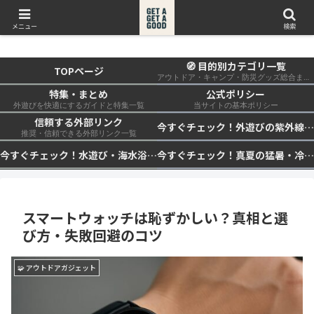
get a get a good
メニュー
検索
🧭 目的別カテゴリ一覧
TOPページ
アウトドア・キャンプ・防災グッズ総合まとめ
特集・まとめ
公式ポリシー
外遊びを快適にするガイドと特集一覧
当サイトの基本ポリシー
信頼する外部リンク
今すぐチェック！外遊びの紫外線対策・日差し快適化計画｜帽子・日傘・ウェア・日焼け止めを総まとめ☀️🏕️👓
推奨・信頼できる外部リンク一覧
今すぐチェック！水遊び・海水浴の快適化計画｜浮き輪・服装・日陰・安全対策を総まとめ🏖️🌊✨
今すぐチェック！真夏の猛暑・冷却・保冷快適化計画｜外遊び・キャンプ・車中泊の暑さ対策を総まとめ☀️🧊🏕️
スマートウォッチは恥ずかしい？真相と選
び方・失敗回避のコツ
🧩 アウトドアガジェット