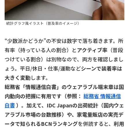
統計グラフ風イラスト（普及率のイメージ）
“少数派かどうか”の不安は数字で落ち着きます。所
有率（持っている人の割合）と
アクティブ率
（普段
つけている割合）は別物なので、両方を確認しまし
ょう。平日/休日・仕事/運動など
シーンで装着率は
大きく変動
します。
総務省「情報通信白書」のウェアラブル端末章は国
内動向の把握に有用です（参照：
総務省 情報通信
白書
）。加えて、IDC Japanの出荷統計（国内ウェ
アラブル市場の台数推移）や、家電量販店の実売デ
ータで知られるBCNランキング
を併読すると、
利用