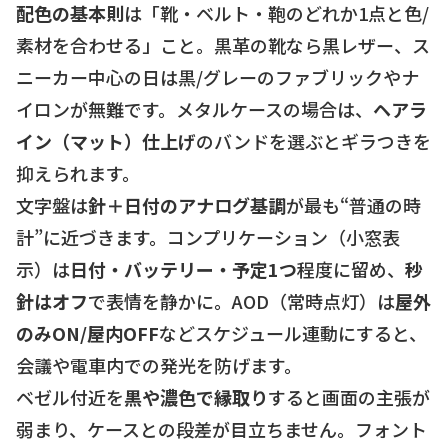
配色の基本則
は「靴・ベルト・鞄のどれか1点と色/
素材を合わせる」こと。黒革の靴なら黒レザー、ス
ニーカー中心の日は黒/グレーのファブリックやナ
イロンが無難です。メタルケースの場合は、
ヘアラ
イン（マット）仕上げ
のバンドを選ぶとギラつきを
抑えられます。
文字盤は
針＋日付のアナログ基調
が最も“普通の時
計”に近づきます。コンプリケーション（小窓表
示）は
日付・バッテリー・予定1つ
程度に留め、
秒
針はオフ
で表情を静かに。AOD（常時点灯）は
屋外
のみON/屋内OFF
などスケジュール連動にすると、
会議や電車内での発光を防げます。
ベゼル付近を
黒や濃色で縁取り
すると画面の主張が
弱まり、ケースとの段差が目立ちません。フォント