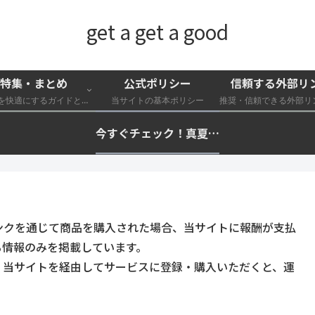
get a get a good
特集・まとめ
公式ポリシー
信頼する外部リ
外遊びを快適にするガイドと特集一覧
当サイトの基本ポリシー
今すぐチェック！真夏の猛暑・冷却・保冷快適化計画｜外遊び・キャンプ・車中泊の暑さ対策を総まとめ☀️🧊🏕️
ンクを通じて商品を購入された場合、当サイトに報酬が支払
る情報のみを掲載しています。
。当サイトを経由してサービスに登録・購入いただくと、運