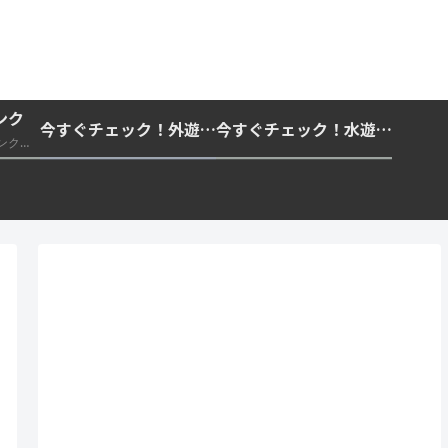
ンク
今すぐチェック！外遊びの紫外線対策・日差し快適化計画｜帽子・日傘・ウェア・日焼け止めを総まとめ☀️🏕️👓
今すぐチェック！水遊び・海水浴の快適化計画｜浮き輪・服装・日陰・安全対策を総まとめ🏖️🌊✨
推奨・信頼できる外部リンク一覧