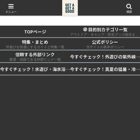
get a get a good
メニュー
検索
🧭 目的別カテゴリ一覧
TOPページ
アウトドア・キャンプ・防災グッズ総合まとめ
特集・まとめ
公式ポリシー
外遊びを快適にするガイドと特集一覧
当サイトの基本ポリシー
信頼する外部リンク
今すぐチェック！外遊びの紫外線対策・日差し快適化計画｜帽子・日傘・ウェア・日焼け止めを総まとめ☀️🏕️👓
推奨・信頼できる外部リンク一覧
今すぐチェック！水遊び・海水浴の快適化計画｜浮き輪・服装・日陰・安全対策を総まとめ🏖️🌊✨
今すぐチェック！真夏の猛暑・冷却・保冷快適化計画｜外遊び・キャンプ・車中泊の暑さ対策を総まとめ☀️🧊🏕️