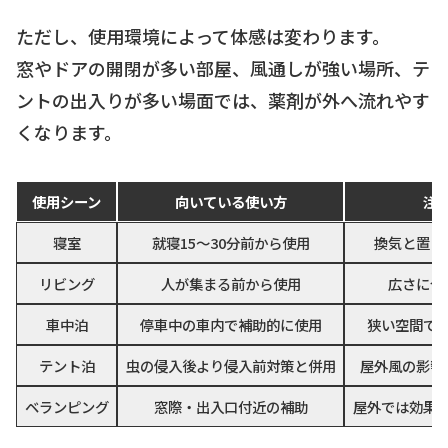
ただし、使用環境によって体感は変わります。
窓やドアの開閉が多い部屋、風通しが強い場所、テ
ントの出入りが多い場面では、薬剤が外へ流れやす
くなります。
使用シーン
向いている使い方
注
寝室
就寝15〜30分前から使用
換気と置き
リビング
人が集まる前から使用
広さに合
車中泊
停車中の車内で補助的に使用
狭い空間で
テント泊
虫の侵入後より侵入前対策と併用
屋外風の影響
ベランピング
窓際・出入口付近の補助
屋外では効果