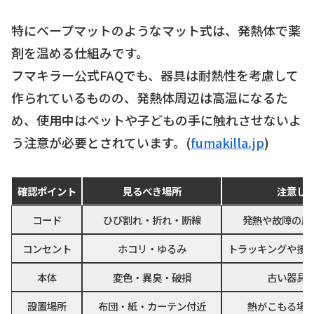
特にベープマットのようなマット式は、発熱体で薬
剤を温める仕組みです。
フマキラー公式FAQでも、器具は耐熱性を考慮して
作られているものの、発熱体周辺は高温になるた
め、使用中はペットや子どもの手に触れさせないよ
う注意が必要とされています。(
fumakilla.jp
)
確認ポイント
見るべき場所
注意し
コード
ひび割れ・折れ・断線
発熱や故障の原
コンセント
ホコリ・ゆるみ
トラッキングや接
本体
変色・異臭・破損
古い器具
設置場所
布団・紙・カーテン付近
熱がこもる場