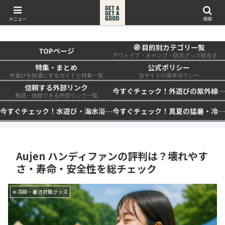
get a get a good
メニュー
検索
🧭 目的別カテゴリ一覧
TOPページ
アウトドア・キャンプ・防災グッズ総合まとめ
特集・まとめ
公式ポリシー
外遊びを快適にするガイドと特集一覧
当サイトの基本ポリシー
信頼する外部リンク
今すぐチェック！外遊びの紫外線対策・日差し快適化計画｜帽子・日傘・ウェア・日焼け止めを総まとめ☀️🏕️👓
推奨・信頼できる外部リンク一覧
今すぐチェック！水遊び・海水浴の快適化計画｜浮き輪・服装・日陰・安全対策を総まとめ🏖️🌊✨
今すぐチェック！真夏の猛暑・冷却・保冷快適化計画｜外遊び・キャンプ・車中泊の暑さ対策を総まとめ☀️🧊🏕️
Aujen ハンディファンの評判は？壊れやす
さ・寿命・安全性を総チェック
❄️ 冷却・暑さ対策グッズ