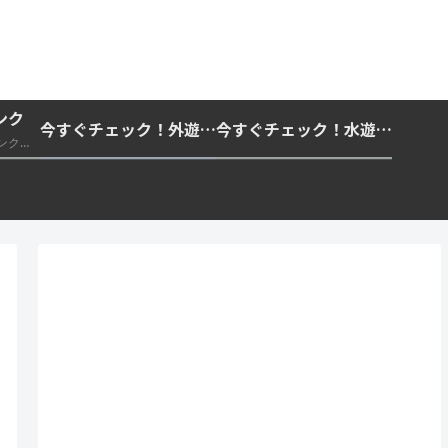
ンク
今すぐチェック！外遊びの紫外線対策・日差し快適化計画｜帽子・日傘・ウェア・日焼け止めを総まとめ☀️🏕️👓
今すぐチェック！水遊び・海水浴の快適化計画｜浮き輪・服装・日陰・安全対策を総まとめ🏖️🌊✨
推奨・信頼できる外部リンク一覧