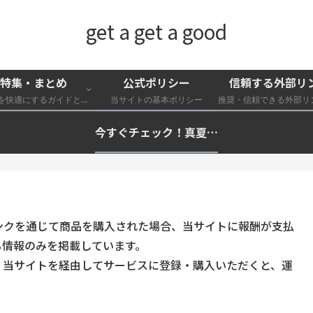
get a get a good
特集・まとめ
公式ポリシー
信頼する外部リ
外遊びを快適にするガイドと特集一覧
当サイトの基本ポリシー
今すぐチェック！真夏の猛暑・冷却・保冷快適化計画｜外遊び・キャンプ・車中泊の暑さ対策を総まとめ☀️🧊🏕️
ンクを通じて商品を購入された場合、当サイトに報酬が支払
る情報のみを掲載しています。
。当サイトを経由してサービスに登録・購入いただくと、運