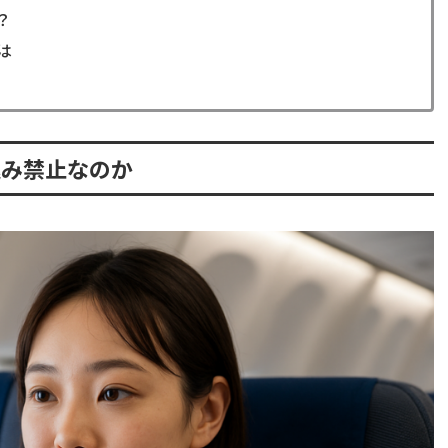
？
は
込み禁止なのか