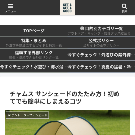
get a get a good
メニュー
検索
🧭 目的別カテゴリ一覧
TOPページ
アウトドア・キャンプ・防災グッズ総合まとめ
特集・まとめ
公式ポリシー
外遊びを快適にするガイドと特集一覧
当サイトの基本ポリシー
信頼する外部リンク
今すぐチェック！外遊びの紫外線対策・日差し快適化計画｜帽子・日傘・ウェア・日焼け止めを総まとめ☀️🏕️👓
推奨・信頼できる外部リンク一覧
今すぐチェック！水遊び・海水浴の快適化計画｜浮き輪・服装・日陰・安全対策を総まとめ🏖️🌊✨
今すぐチェック！真夏の猛暑・冷却・保冷快適化計画｜外遊び・キャンプ・車中泊の暑さ対策を総まとめ☀️🧊🏕️
チャムス サンシェードのたたみ方！初め
てでも簡単にしまえるコツ
🏕 テント・タープ・シェード