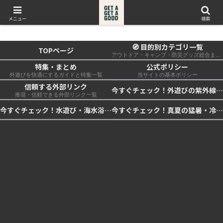
get a get a good
メニュー
検索
🧭 目的別カテゴリ一覧
TOPページ
アウトドア・キャンプ・防災グッズ総合まとめ
特集・まとめ
公式ポリシー
外遊びを快適にするガイドと特集一覧
当サイトの基本ポリシー
信頼する外部リンク
今すぐチェック！外遊びの紫外線対策・日差し快適化計画｜帽子・日傘・ウェア・日焼け止めを総まとめ☀️🏕️👓
推奨・信頼できる外部リンク一覧
今すぐチェック！水遊び・海水浴の快適化計画｜浮き輪・服装・日陰・安全対策を総まとめ🏖️🌊✨
今すぐチェック！真夏の猛暑・冷却・保冷快適化計画｜外遊び・キャンプ・車中泊の暑さ対策を総まとめ☀️🧊🏕️