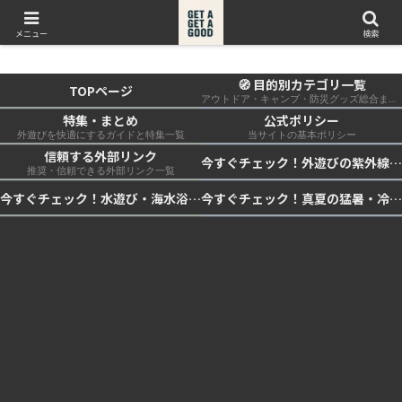
get a get a good
メニュー
検索
🧭 目的別カテゴリ一覧
TOPページ
アウトドア・キャンプ・防災グッズ総合まとめ
特集・まとめ
公式ポリシー
外遊びを快適にするガイドと特集一覧
当サイトの基本ポリシー
信頼する外部リンク
今すぐチェック！外遊びの紫外線対策・日差し快適化計画｜帽子・日傘・ウェア・日焼け止めを総まとめ☀️🏕️👓
推奨・信頼できる外部リンク一覧
今すぐチェック！水遊び・海水浴の快適化計画｜浮き輪・服装・日陰・安全対策を総まとめ🏖️🌊✨
今すぐチェック！真夏の猛暑・冷却・保冷快適化計画｜外遊び・キャンプ・車中泊の暑さ対策を総まとめ☀️🧊🏕️