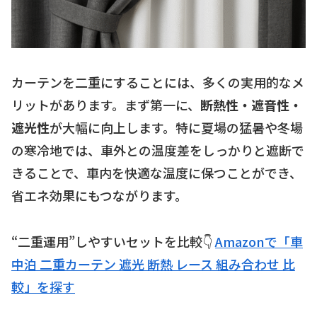
カーテンを二重にすることには、多くの実用的なメ
リットがあります。まず第一に、
断熱性・遮音性・
遮光性
が大幅に向上します。特に夏場の猛暑や冬場
の寒冷地では、車外との温度差をしっかりと遮断で
きることで、車内を快適な温度に保つことができ、
省エネ効果にもつながります。
“二重運用”しやすいセットを比較👇
Amazonで「車
中泊 二重カーテン 遮光 断熱 レース 組み合わせ 比
較」を探す