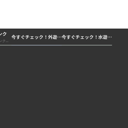
ンク
今すぐチェック！外遊びの紫外線対策・日差し快適化計画｜帽子・日傘・ウェア・日焼け止めを総まとめ☀️🏕️👓
今すぐチェック！水遊び・海水浴の快適化計画｜浮き輪・服装・日陰・安全対策を総まとめ🏖️🌊✨
推奨・信頼できる外部リンク一覧