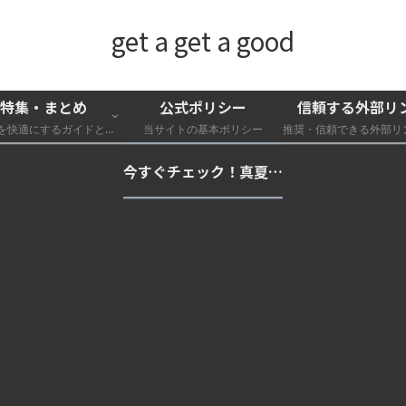
get a get a good
特集・まとめ
公式ポリシー
信頼する外部リ
外遊びを快適にするガイドと特集一覧
当サイトの基本ポリシー
今すぐチェック！真夏の猛暑・冷却・保冷快適化計画｜外遊び・キャンプ・車中泊の暑さ対策を総まとめ☀️🧊🏕️