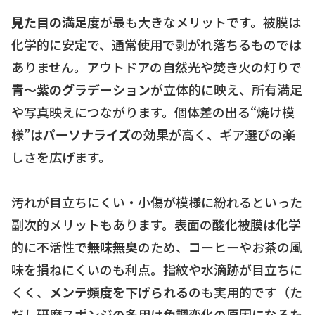
見た目の満足度
が最も大きなメリットです。被膜は
化学的に安定で、通常使用で剥がれ落ちるものでは
ありません。アウトドアの自然光や焚き火の灯りで
青〜紫のグラデーション
が立体的に映え、所有満足
や写真映えにつながります。個体差の出る“焼け模
様”は
パーソナライズ
の効果が高く、ギア選びの楽
しさを広げます。
汚れが目立ちにくい・小傷が模様に紛れるといった
副次的メリットもあります。表面の酸化被膜は化学
的に不活性で
無味無臭
のため、コーヒーやお茶の風
味を損ねにくいのも利点。指紋や水滴跡が目立ちに
くく、
メンテ頻度を下げられる
のも実用的です（た
だし研磨スポンジの多用は色調変化の原因になるた