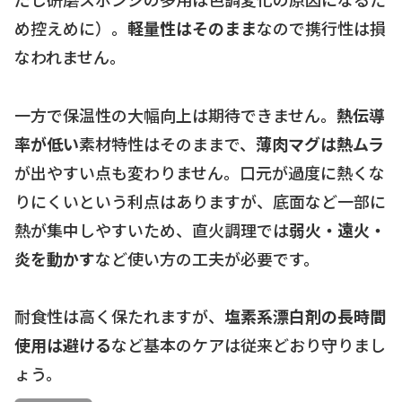
め控えめに）。
軽量性はそのまま
なので携行性は損
なわれません。
一方で保温性の大幅向上は期待できません。
熱伝導
率が低い
素材特性はそのままで、
薄肉マグは熱ムラ
が出やすい点も変わりません。口元が過度に熱くな
りにくいという利点はありますが、底面など一部に
熱が集中しやすいため、直火調理では
弱火・遠火・
炎を動かす
など使い方の工夫が必要です。
耐食性は高く保たれますが、
塩素系漂白剤の長時間
使用は避ける
など基本のケアは従来どおり守りまし
ょう。