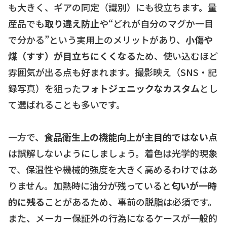
も大きく、ギアの同定（識別）にも役立ちます。量
産品でも
取り違え防止
や“どれが自分のマグか一目
で分かる”という実用上のメリットがあり、
小傷や
煤（すす）が目立ちにくくなる
ため、使い込むほど
雰囲気が出る点も好まれます。撮影映え（SNS・記
録写真）を狙った
フォトジェニックなカスタム
とし
て選ばれることも多いです。
一方で、
食品衛生上の機能向上が主目的ではない
点
は誤解しないようにしましょう。着色は光学的現象
で、保温性や機械的強度を大きく高めるわけではあ
りません。加熱時に油分が残っていると
匂いが一時
的に残る
ことがあるため、事前の脱脂は必須です。
また、メーカー保証外の行為になるケースが一般的