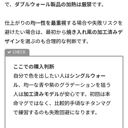
で、
ダブルウォール製品の加熱は厳禁
です。
仕上がりの
均一性を最重視
する場合や失敗リスクを
避けたい場合は、最初から
焼き入れ風の加工済みデ
ザイン
を選ぶのも合理的な判断です。
ここでの購入判断
自分で色を出したい人は
シングルウォー
ル
、均一な青や紫のグラデーションを狙う
人は
加工済みモデル
が安心です。初回は本
命マグではなく、比較的手頃なチタンマグ
で練習するのも失敗回避になります。