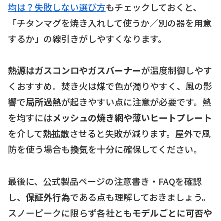
均は？失敗しない選び方
もチェックしておくと、
「チタンマグを焼き入れして使うか／別の器を用意
するか」の線引きがしやすくなります。
熱源はガスコンロやガスバーナー
が温度制御しやす
くおすすめ。焚き火は煤で色が濁りやすく、風の影
響で
局所過熱
が起きやすい点に注意が必要です。熱
を均すには
メッシュの焼き網や薄いヒートプレート
を介して
熱拡散
させると失敗が減ります。屋外で風
防を使う場合も
換気
を十分に確保してください。
最後に、公式製品ページの注意書き・FAQを確認
し、
保証外行為
である点も理解しておきましょう。
スノーピークに限らず各社とも
モデルごとに可否や