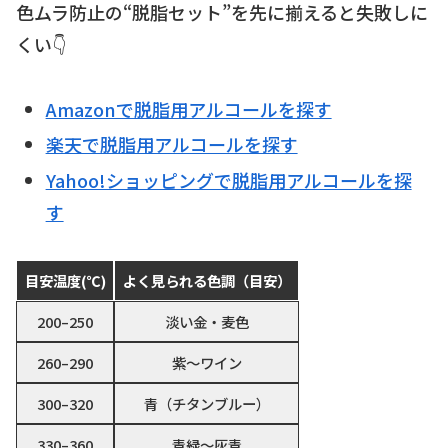
色ムラ防止の“脱脂セット”を先に揃えると失敗しに
くい👇
Amazonで脱脂用アルコールを探す
楽天で脱脂用アルコールを探す
Yahoo!ショッピングで脱脂用アルコールを探
す
目安温度(℃)
よく見られる色調（目安）
200–250
淡い金・麦色
260–290
紫〜ワイン
300–320
青（チタンブルー）
330–360
青緑〜灰青