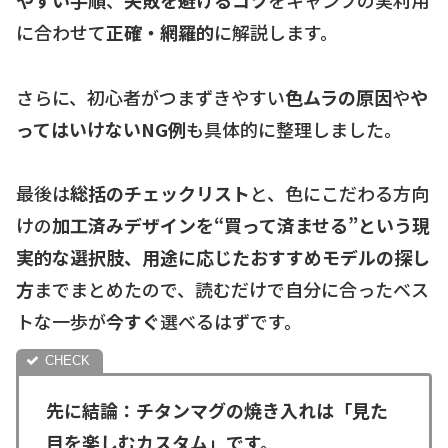
やすい手順
、
失敗を避けるコツ
をキャンプの実利用
に合わせて
正確・網羅的
に解説します。
さらに、初心者がつまずきやすい
色ムラの原因
や
や
ってはいけないNG例
も具体的に整理しました。
最後は
総括のチェックリスト
と、色にこだわる方向
けの
加工済みデザインを“買って済ませる”という現
実的な選択肢、用途に応じたおすすめモデルの探し
方
までまとめたので、読むだけで自分に合ったベス
トな一歩が
今すぐ
選べるはずです。
先に結論：チタンマグの焼き入れは「見た
目を楽しむカスタム」です。