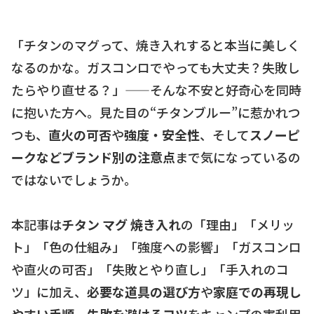
「チタンのマグって、焼き入れすると本当に美しく
なるのかな。ガスコンロでやっても大丈夫？失敗し
たらやり直せる？」——そんな不安と好奇心を同時
に抱いた方へ。見た目の“チタンブルー”に惹かれつ
つも、
直火の可否
や
強度・安全性
、そして
スノーピ
ークなどブランド別の注意点
まで気になっているの
ではないでしょうか。
本記事は
チタン マグ 焼き入れ
の「理由」「メリッ
ト」「色の仕組み」「強度への影響」「ガスコンロ
や直火の可否」「失敗とやり直し」「手入れのコ
ツ」に加え、
必要な道具の選び方
や
家庭での再現し