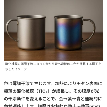
酸化被膜の薄膜干渉によって金から青へ連続的に色が遷移する様子を
示したイメージ
色は
薄膜干渉
で生じます。加熱によりチタン表面に
極薄の酸化被膜（TiO₂）が成長し、その膜厚が光
の干渉条件を変えることで、金→紫→青と連続的に
色が遷移します。膜厚はおおむね数十〜数百nm
の