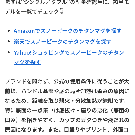
まずは“シングル／ダブル”の型番確認用に、該当モ
デルを一覧でチェック👇
Amazonでスノーピークのチタンマグを探す
楽天でスノーピークのチタンマグを探す
Yahoo!ショッピングでスノーピークのチタン
マグを探す
ブランドを問わず、
公式の使用条件に従うことが大
前提
。ハンドル基部や底の局所加熱は
歪みの原因
に
なるため、
距離を取り弱火・分散加熱
が鉄則です。
特に底面の一点集中は
底抜け・座りの悪化（底面の
凹み）を招きやすく、カップのガタつきや液だれの
原因になります。また、目盛りやプリント、外面コ