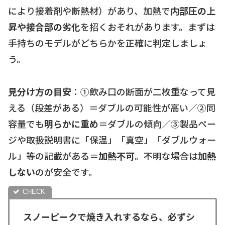
により接着剤や断熱材）があり、加熱で
内部圧の上
昇や接合部の劣化
を招くおそれがあります。まずは
手持ちのモデルがどちらかを正確に判定しましょ
う。
見分け方の目安
：①飲み口の断面が二枚重なって見
える（段差がある）＝ダブルの可能性が高い／②同
容量でも
明らかに重め
＝ダブルの傾向／③製品ペー
ジや取扱説明書に「保温」「真空」「ダブルウォー
ル」等の記載がある＝
加熱不可
。不明な場合は
加熱
しない
のが安全です。
スノーピークで焼き入れするなら、必ずシ