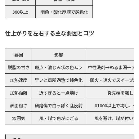
360以上
暗色・酸化厚膜で鈍色化
仕上がりを左右する主な要因とコツ
要因
影響
コ
脱脂の甘さ
斑点・油じみ状の色ムラ
中性洗剤→ぬるま湯→ア
加熱速度
早いと局所過熱で鈍色化
弱火・遠火で
スイープ加
加熱距離
近すぎると一点焼け
炎先端を離し、
表面粗さ
研磨傷で白っぽく乱反射
#1000以上で均し、
雰囲気
風・煤で色がにごる
風を避け、煤が付いた