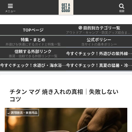
get a get a good
メニュー
検索
🧭 目的別カテゴリ一覧
TOPページ
アウトドア・キャンプ・防災グッズ総合まとめ
特集・まとめ
公式ポリシー
外遊びを快適にするガイドと特集一覧
当サイトの基本ポリシー
信頼する外部リンク
今すぐチェック！外遊びの紫外線対策・日差し快適化計画｜帽子・日傘・ウェア・日焼け止めを総まとめ☀️🏕️👓
推奨・信頼できる外部リンク一覧
今すぐチェック！水遊び・海水浴の快適化計画｜浮き輪・服装・日陰・安全対策を総まとめ🏖️🌊✨
今すぐチェック！真夏の猛暑・冷却・保冷快適化計画｜外遊び・キャンプ・車中泊の暑さ対策を総まとめ☀️🧊🏕️
チタン マグ 焼き入れの真相｜失敗しない
コツ
🍳 調理器具・食器用品