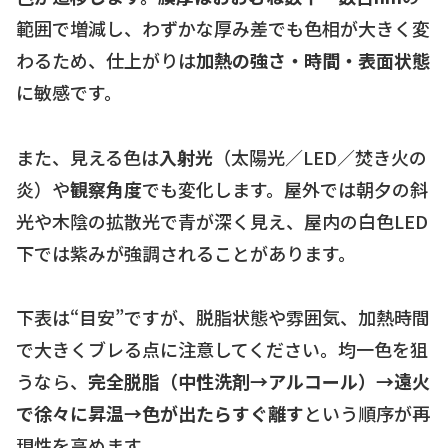
範囲で増減し、わずかな厚み差でも色相が大きく変
わるため、仕上がりは
加熱の強さ・時間・表面状態
に敏感です。
また、見える色は
入射光
（太陽光／LED／焚き火の
炎）や
観察角度
でも変化します。屋外では朝夕の斜
光や木陰の拡散光で青が深く見え、屋内の白色LED
下では紫みが強調されることがあります。
下表は“目安”ですが、脱脂状態や雰囲気、加熱時間
で大きくブレる点に注意してください。均一色を狙
うなら、
完全脱脂（中性洗剤→アルコール）→遠火
で徐々に昇温→色が出たらすぐ離す
という順序が再
現性を高めます。