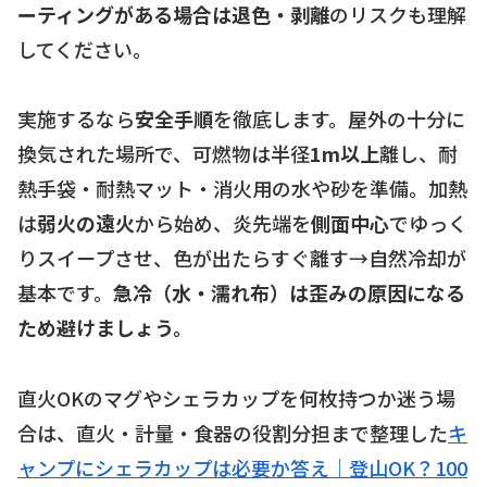
ーティングがある場合は退色・剥離
のリスクも理解
してください。
実施するなら
安全手順
を徹底します。屋外の十分に
換気された場所で、可燃物は半径
1m以上
離し、耐
熱手袋・耐熱マット・消火用の水や砂を準備。加熱
は
弱火の遠火
から始め、炎先端を
側面中心
でゆっく
りスイープさせ、色が出たらすぐ離す→自然冷却が
基本です。
急冷（水・濡れ布）は歪みの原因になる
ため避けましょう。
直火OKのマグやシェラカップを何枚持つか迷う場
合は、直火・計量・食器の役割分担まで整理した
キ
ャンプにシェラカップは必要か答え｜登山OK？100