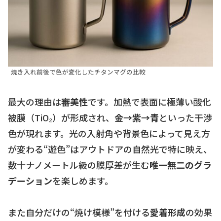
焼き入れ前後で色が変化したチタンマグの比較
最大の理由は
審美性
です。加熱で表面に極薄い酸化
被膜（TiO₂）が形成され、
金→紫→青
といった干渉
色が現れます。光の入射角や背景色によって見え方
が変わる“遊色”はアウトドアの自然光で特に映え、
数十ナノメートル級の膜厚差が生む
唯一無二のグラ
デーション
を楽しめます。
また自分だけの“焼け模様”を付ける
愛着形成
の効果