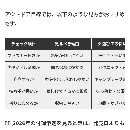
アウトドア目線では、以下のような見方がおすすめ
です。
チェック項目
見るべき理由
外遊びでの使い
ファスナー付きか
冷気が逃げにくい
車中泊・買い出
内側がアルミ調か
簡易保冷に役立つ
ピクニック・散
自立するか
中身を出し入れしやすい
キャンプテーブル
持ち手が長いか
肩掛けできるかに影響
徒歩移動・公園遊
折りたためるか
収納しやすい
車載・サブバッ
☝🏻 ̖́
2026年の付録予定を見るときは、発売日よりも