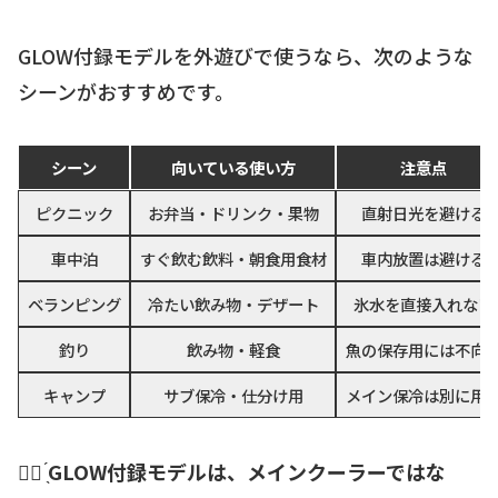
GLOW付録モデルを外遊びで使うなら、次のような
シーンがおすすめです。
シーン
向いている使い方
注意点
ピクニック
お弁当・ドリンク・果物
直射日光を避ける
車中泊
すぐ飲む飲料・朝食用食材
車内放置は避ける
ベランピング
冷たい飲み物・デザート
氷水を直接入れない
釣り
飲み物・軽食
魚の保存用には不向
キャンプ
サブ保冷・仕分け用
メイン保冷は別に用
☝🏻 ̖́
GLOW付録モデルは、メインクーラーではな