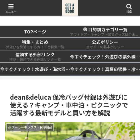
get a get a good
メニュー
検索
🧭 目的別カテゴリ一覧
TOPページ
アウトドア・キャンプ・防災グッズ総合まとめ
特集・まとめ
公式ポリシー
外遊びを快適にするガイドと特集一覧
当サイトの基本ポリシー
信頼する外部リンク
今すぐチェック！外遊びの紫外線対策・日差し快適化計画｜帽子・日傘・ウェア・日焼け止めを総まとめ☀️🏕️👓
推奨・信頼できる外部リンク一覧
今すぐチェック！水遊び・海水浴の快適化計画｜浮き輪・服装・日陰・安全対策を総まとめ🏖️🌊✨
今すぐチェック！真夏の猛暑・冷却・保冷快適化計画｜外遊び・キャンプ・車中泊の暑さ対策を総まとめ☀️🧊🏕️
dean&deluca 保冷バッグ付録は外遊びに
使える？キャンプ・車中泊・ピクニックで
活躍する最新モデルと買い方を解説
🧊 クーラーボックス・保冷用品