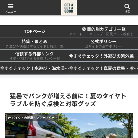
get a get a good
メニュー
検索
🧭 目的別カテゴリ一覧
TOPページ
アウトドア・キャンプ・防災グッズ総合まとめ
特集・まとめ
公式ポリシー
外遊びを快適にするガイドと特集一覧
当サイトの基本ポリシー
信頼する外部リンク
今すぐチェック！外遊びの紫外線対策・日差し快適化計画｜帽子・日傘・ウェア・日焼け止めを総まとめ☀️🏕️👓
推奨・信頼できる外部リンク一覧
今すぐチェック！水遊び・海水浴の快適化計画｜浮き輪・服装・日陰・安全対策を総まとめ🏖️🌊✨
今すぐチェック！真夏の猛暑・冷却・保冷快適化計画｜外遊び・キャンプ・車中泊の暑さ対策を総まとめ☀️🧊🏕️
猛暑でパンクが増える前に！夏のタイヤト
ラブルを防ぐ点検と対策グッズ
🏞 バイク・自転車・アクティビティ