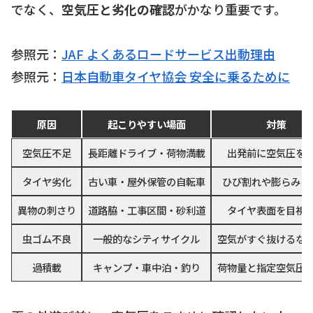
でなく、
空気圧と劣化の確認
がかなり重要です。
参照元：
JAF よくあるロードサービス出動理由
参照元：
日本自動車タイヤ協会 安全に乗るために
原因
起こりやすい場面
対策
空気圧不足
長距離ドライブ・荷物満載
出発前に空気圧を
タイヤ劣化
古い車・屋外保管の自転車
ひび割れや膨らみを
異物の刺さり
道路脇・工事区間・砂利道
タイヤ表面を目視
虫ゴム不良
一般的なシティサイクル
空気がすぐ抜けるな
過積載
キャンプ・車中泊・釣り
荷物量と指定空気圧