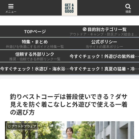
get a get a good
メニュー
検索
🧭 目的別カテゴリ一覧
TOPページ
アウトドア・キャンプ・防災グッズ総合まとめ
特集・まとめ
公式ポリシー
外遊びを快適にするガイドと特集一覧
当サイトの基本ポリシー
信頼する外部リンク
今すぐチェック！外遊びの紫外線対策・日差し快適化計画｜帽子・日傘・ウェア・日焼け止めを総まとめ☀️🏕️👓
推奨・信頼できる外部リンク一覧
今すぐチェック！水遊び・海水浴の快適化計画｜浮き輪・服装・日陰・安全対策を総まとめ🏖️🌊✨
今すぐチェック！真夏の猛暑・冷却・保冷快適化計画｜外遊び・キャンプ・車中泊の暑さ対策を総まとめ☀️🧊🏕️
釣りベストコーデは普段使いできる？ダサ
見えを防ぐ着こなしと外遊びで使える一着
の選び方
👕 アウトドアウェア