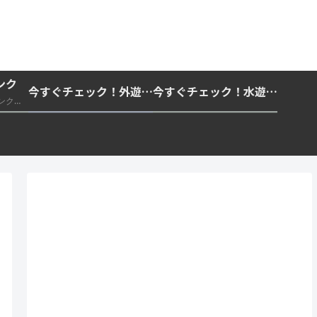
ンク
今すぐチェック！外遊びの紫外線対策・日差し快適化計画｜帽子・日傘・ウェア・日焼け止めを総まとめ☀️🏕️👓
今すぐチェック！水遊び・海水浴の快適化計画｜浮き輪・服装・日陰・安全対策を総まとめ🏖️🌊✨
推奨・信頼できる外部リンク一覧