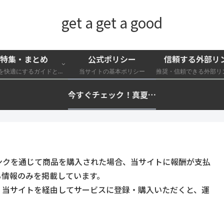
get a get a good
特集・まとめ
公式ポリシー
信頼する外部リ
外遊びを快適にするガイドと特集一覧
当サイトの基本ポリシー
今すぐチェック！真夏の猛暑・冷却・保冷快適化計画｜外遊び・キャンプ・車中泊の暑さ対策を総まとめ☀️🧊🏕️
ンクを通じて商品を購入された場合、当サイトに報酬が支払
る情報のみを掲載しています。
。当サイトを経由してサービスに登録・購入いただくと、運