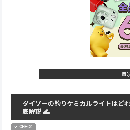
目
ダイソーの釣りケミカルライトはど
底解説 🌊