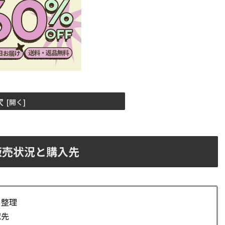
次
い販売状況と購入先
を整理
認先