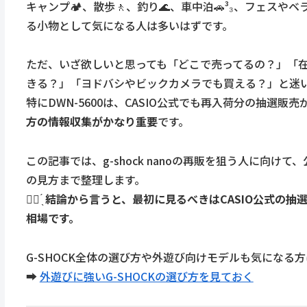
キャンプ🏕、散歩🚶、釣り🌊、車中泊🚗³₃、フェス
る小物として気になる人は多いはずです。
ただ、いざ欲しいと思っても「どこで売ってるの？」「
きる？」「ヨドバシやビックカメラでも買える？」と迷
特にDWN-5600は、CASIO公式でも再入荷分の抽選販
方の情報収集がかなり重要
です。
この記事では、g-shock nanoの再販を狙う人に向
の見方まで整理します。
☝🏻 ̖́
結論から言うと、最初に見るべきはCASIO公式の
相場です。
G-SHOCK全体の選び方や外遊び向けモデルも気になる
➡️
外遊びに強いG-SHOCKの選び方を見ておく