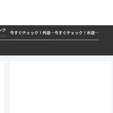
ンク
今すぐチェック！外遊びの紫外線対策・日差し快適化計画｜帽子・日傘・ウェア・日焼け止めを総まとめ☀️🏕️👓
今すぐチェック！水遊び・海水浴の快適化計画｜浮き輪・服装・日陰・安全対策を総まとめ🏖️🌊✨
推奨・信頼できる外部リンク一覧