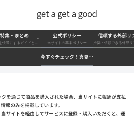
get a get a good
特集・まとめ
公式ポリシー
信頼する外部リ
外遊びを快適にするガイドと特集一覧
当サイトの基本ポリシー
今すぐチェック！真夏の猛暑・冷却・保冷快適化計画｜外遊び・キャンプ・車中泊の暑さ対策を総まとめ☀️🧊🏕️
ンクを通じて商品を購入された場合、当サイトに報酬が支払
る情報のみを掲載しています。
。当サイトを経由してサービスに登録・購入いただくと、運