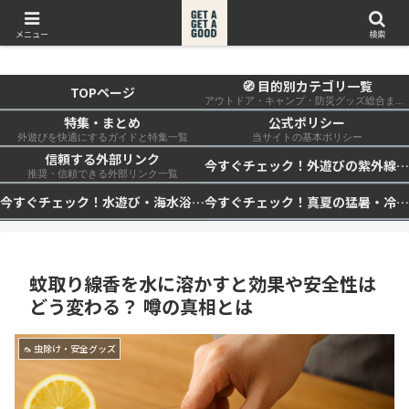
get a get a good
メニュー
検索
🧭 目的別カテゴリ一覧
TOPページ
アウトドア・キャンプ・防災グッズ総合まとめ
特集・まとめ
公式ポリシー
外遊びを快適にするガイドと特集一覧
当サイトの基本ポリシー
信頼する外部リンク
今すぐチェック！外遊びの紫外線対策・日差し快適化計画｜帽子・日傘・ウェア・日焼け止めを総まとめ☀️🏕️👓
推奨・信頼できる外部リンク一覧
今すぐチェック！水遊び・海水浴の快適化計画｜浮き輪・服装・日陰・安全対策を総まとめ🏖️🌊✨
今すぐチェック！真夏の猛暑・冷却・保冷快適化計画｜外遊び・キャンプ・車中泊の暑さ対策を総まとめ☀️🧊🏕️
蚊取り線香を水に溶かすと効果や安全性は
どう変わる？ 噂の真相とは
🦟 虫除け・安全グッズ