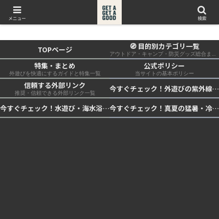
get a get a good
メニュー
検索
🧭 目的別カテゴリ一覧
TOPページ
アウトドア・キャンプ・防災グッズ総合まとめ
特集・まとめ
公式ポリシー
外遊びを快適にするガイドと特集一覧
当サイトの基本ポリシー
信頼する外部リンク
今すぐチェック！外遊びの紫外線対策・日差し快適化計画｜帽子・日傘・ウェア・日焼け止めを総まとめ☀️🏕️👓
推奨・信頼できる外部リンク一覧
今すぐチェック！水遊び・海水浴の快適化計画｜浮き輪・服装・日陰・安全対策を総まとめ🏖️🌊✨
今すぐチェック！真夏の猛暑・冷却・保冷快適化計画｜外遊び・キャンプ・車中泊の暑さ対策を総まとめ☀️🧊🏕️