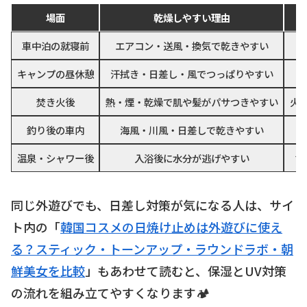
場面
乾燥しやすい理由
車中泊の就寝前
エアコン・送風・換気で乾きやすい
キャンプの昼休憩
汗拭き・日差し・風でつっぱりやすい
焚き火後
熱・煙・乾燥で肌や髪がパサつきやすい
火
釣り後の車内
海風・川風・日差しで乾きやすい
温泉・シャワー後
入浴後に水分が逃げやすい
す
同じ外遊びでも、日差し対策が気になる人は、サイ
ト内の「
韓国コスメの日焼け止めは外遊びに使え
る？スティック・トーンアップ・ラウンドラボ・朝
鮮美女を比較
」もあわせて読むと、保湿とUV対策
の流れを組み立てやすくなります🏕