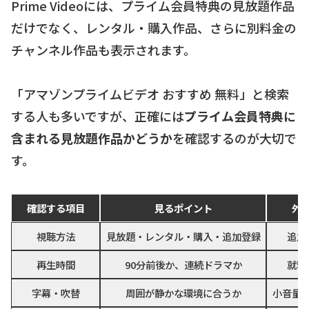
Prime Videoには、プライム会員特典の見放題作品
だけでなく、レンタル・購入作品、さらに別料金の
チャンネル作品も表示されます。
「アマゾンプライムビデオ おすすめ 無料」と検索
する人も多いですが、正確には
プライム会員特典に
含まれる見放題作品かどうか
を確認するのが大切で
す。
確認する項目
見るポイント
外
視聴方法
見放題・レンタル・購入・追加登録
追加
再生時間
90分前後か、連続ドラマか
就寝
字幕・吹替
周囲が静かな環境に合うか
小音量