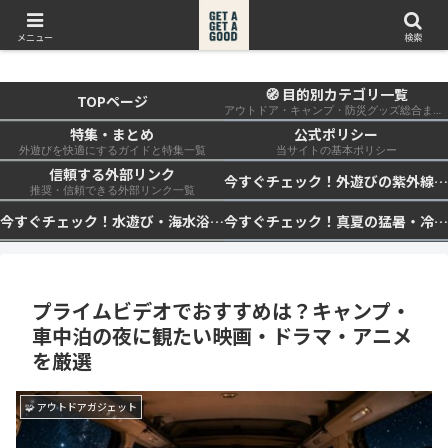
get a get a good
メニュー
検索
🧭 目的別カテゴリ一覧
TOPページ
アウトドア・キャンプ・防災グッズ総合まとめ
特集・まとめ
公式ポリシー
外遊びを快適にするガイドと特集一覧
当サイトの基本ポリシー
信頼する外部リンク
今すぐチェック！外遊びの紫外線対策・日差し快適化計画｜帽子・日傘・ウェア・日焼け止めを総まとめ☀️🏕️👓
推奨・信頼できる外部リンク一覧
今すぐチェック！水遊び・海水浴の快適化計画｜浮き輪・服装・日陰・安全対策を総まとめ🏖️🌊✨
今すぐチェック！真夏の猛暑・冷却・保冷快適化計画｜外遊び・キャンプ・車中泊の暑さ対策を総まとめ☀️🧊🏕️
プライムビデオでおすすめは？キャンプ・
車中泊の夜に観たい映画・ドラマ・アニメ
を厳選
🧩 アウトドアガジェット