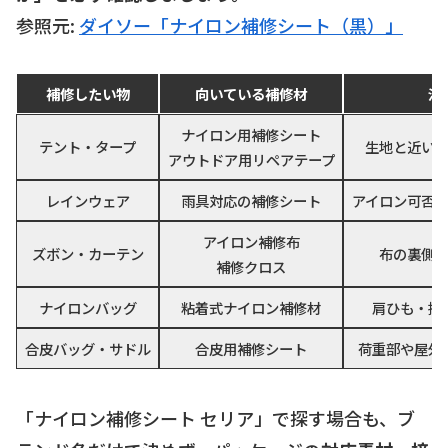
参照元:
ダイソー「ナイロン補修シート（黒）」
補修したい物
向いている補修材
注
ナイロン用補修シート
テント・タープ
生地と近い
アウトドア用リペアテープ
レインウェア
雨具対応の補修シート
アイロン可否
アイロン補修布
ズボン・カーテン
布の裏側
補修クロス
ナイロンバッグ
粘着式ナイロン補修材
肩ひも・持
合皮バッグ・サドル
合皮用補修シート
荷重部や屋外
「ナイロン補修シート セリア」で探す場合も、ブ