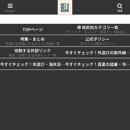
get a get a good
メニュー
検索
🧭 目的別カテゴリ一覧
TOPページ
アウトドア・キャンプ・防災グッズ総合まとめ
特集・まとめ
公式ポリシー
外遊びを快適にするガイドと特集一覧
当サイトの基本ポリシー
信頼する外部リンク
今すぐチェック！外遊びの紫外線対策・日差し快適化計画｜帽子・日傘・ウェア・日焼け止めを総まとめ☀️🏕️👓
推奨・信頼できる外部リンク一覧
今すぐチェック！水遊び・海水浴の快適化計画｜浮き輪・服装・日陰・安全対策を総まとめ🏖️🌊✨
今すぐチェック！真夏の猛暑・冷却・保冷快適化計画｜外遊び・キャンプ・車中泊の暑さ対策を総まとめ☀️🧊🏕️