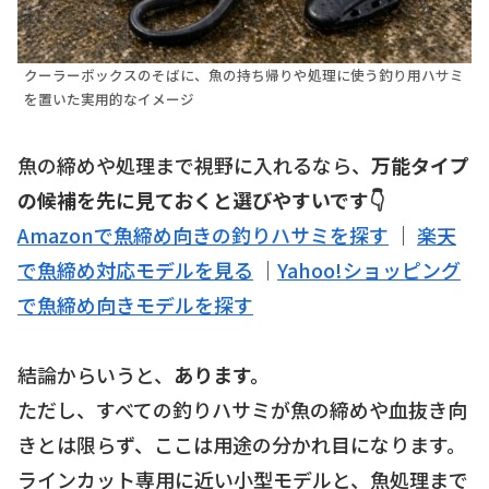
クーラーボックスのそばに、魚の持ち帰りや処理に使う釣り用ハサミ
を置いた実用的なイメージ
魚の締めや処理まで視野に入れるなら、
万能タイプ
の候補を先に見ておくと選びやすいです👇
Amazonで魚締め向きの釣りハサミを探す
｜
楽天
で魚締め対応モデルを見る
｜
Yahoo!ショッピング
で魚締め向きモデルを探す
結論からいうと、
あります。
ただし、すべての釣りハサミが魚の締めや血抜き向
きとは限らず、ここは用途の分かれ目になります。
ラインカット専用に近い小型モデルと、魚処理まで