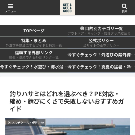
get a get a good
メニュー
検索
🧭 目的別カテゴリ一覧
TOPページ
アウトドア・キャンプ・防災グッズ総合まとめ
特集・まとめ
公式ポリシー
外遊びを快適にするガイドと特集一覧
当サイトの基本ポリシー
信頼する外部リンク
今すぐチェック！外遊びの紫外線対策・日差し快適化計画｜帽子・日傘・ウェア・日焼け止めを総まとめ☀️🏕️👓
推奨・信頼できる外部リンク一覧
今すぐチェック！水遊び・海水浴の快適化計画｜浮き輪・服装・日陰・安全対策を総まとめ🏖️🌊✨
今すぐチェック！真夏の猛暑・冷却・保冷快適化計画｜外遊び・キャンプ・車中泊の暑さ対策を総まとめ☀️🧊🏕️
釣りハサミはどれを選ぶべき？PE対応・
締め・錆びにくさで失敗しないおすすめガ
イド
🛠 マルチツール・便利小物