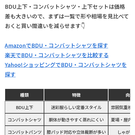
BDU上下・コンバットシャツ・上下セットは価格
差も大きいので、まずは一覧で形や相場を見比べて
おくと買い間違いを減らせます👇
AmazonでBDU・コンバットシャツを探す
楽天でBDU・コンバットシャツを比較する
Yahoo!ショッピングでBDU・コンバットシャツを
探す
種類
特徴
向い
BDU上下
迷彩服らしい定番スタイル
雰囲気重視
コンバットシャツ
胴体が動きやすく蒸れにくい
夏場・屋内
コンバットパンツ
膝パッド対応や立体裁断が多い
しゃがむ