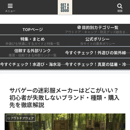
get a get a good
メニュー
検索
🧭 目的別カテゴリ一覧
TOPページ
アウトドア・キャンプ・防災グッズ総合まとめ
特集・まとめ
公式ポリシー
外遊びを快適にするガイドと特集一覧
当サイトの基本ポリシー
信頼する外部リンク
今すぐチェック！外遊びの紫外線対策・日差し快適化計画｜帽子・日傘・ウェア・日焼け止めを総まとめ☀️🏕️👓
推奨・信頼できる外部リンク一覧
今すぐチェック！水遊び・海水浴の快適化計画｜浮き輪・服装・日陰・安全対策を総まとめ🏖️🌊✨
今すぐチェック！真夏の猛暑・冷却・保冷快適化計画｜外遊び・キャンプ・車中泊の暑さ対策を総まとめ☀️🧊🏕️
サバゲーの迷彩服メーカーはどこがいい？
初心者が失敗しないブランド・種類・購入
先を徹底解説
👕 アウトドアウェア