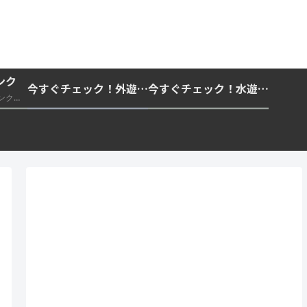
ンク
今すぐチェック！外遊びの紫外線対策・日差し快適化計画｜帽子・日傘・ウェア・日焼け止めを総まとめ☀️🏕️👓
今すぐチェック！水遊び・海水浴の快適化計画｜浮き輪・服装・日陰・安全対策を総まとめ🏖️🌊✨
推奨・信頼できる外部リンク一覧