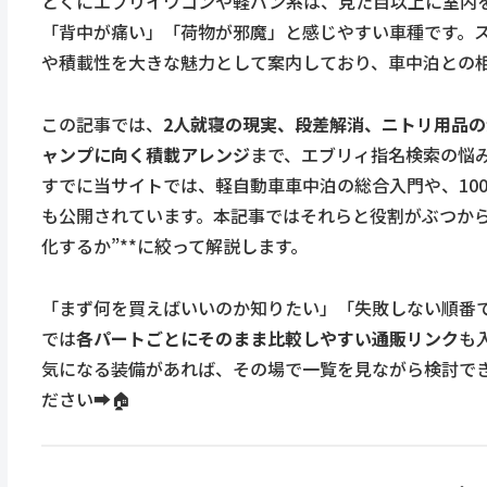
とくにエブリイワゴンや軽バン系は、見た目以上に室内
「背中が痛い」「荷物が邪魔」と感じやすい車種です。
や積載性を大きな魅力として案内しており、車中泊との相
この記事では、
2人就寝の現実、段差解消、ニトリ用品
ャンプに向く積載アレンジ
まで、エブリィ指名検索の悩み
すでに当サイトでは、軽自動車車中泊の総合入門や、100
も公開されています。本記事ではそれらと役割がぶつから
化するか”**に絞って解説します。
「まず何を買えばいいのか知りたい」「失敗しない順番
では
各パートごとにそのまま比較しやすい通販リンク
も
気になる装備があれば、その場で一覧を見ながら検討で
ださい➡️🏠