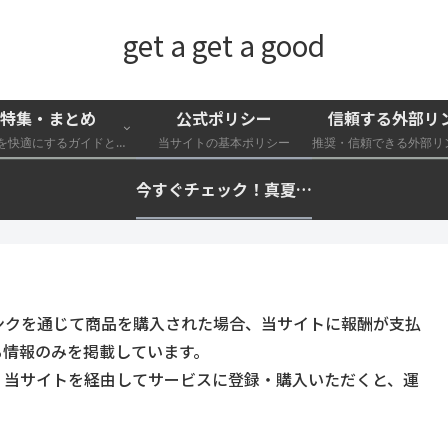
get a get a good
特集・まとめ
公式ポリシー
信頼する外部リ
外遊びを快適にするガイドと特集一覧
当サイトの基本ポリシー
今すぐチェック！真夏の猛暑・冷却・保冷快適化計画｜外遊び・キャンプ・車中泊の暑さ対策を総まとめ☀️🧊🏕️
ンクを通じて商品を購入された場合、当サイトに報酬が支払
る情報のみを掲載しています。
。当サイトを経由してサービスに登録・購入いただくと、運