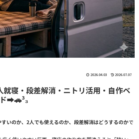
2026.04.03
2026.07.07
人就寝・段差解消・ニトリ活用・自作ベ
️🚗³₃
やすいのか、2人でも使えるのか、段差解消はどうするのか
で