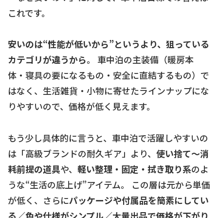
これです。
安いのは“性能が低いから”というより、狙っている
カテゴリが違うから
。 車中泊の主装備（暖房本
体・寝具の要になるもの・安全に直結するもの）で
はなく、生活雑貨・小物に寄せたラインナップにな
りやすいので、価格が低く見えます。
もう少し具体的に言うと、車中泊で活躍しやすいの
は「高級ブランドの耐久ギア」より、
使い捨て〜消
耗前提の道具
や、
軽い整理・固定・拭き取り系
のよ
うな“生活の底上げ”アイテム。 この層は元から単価
が低く、さらに
パッケージや付属品を簡素にしてい
る／色や仕様がシンプル／大量出品で価格が下がり