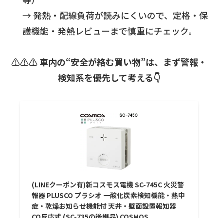
→ 発熱・配線負荷が読みにくいので、定格・保
護機能・発熱レビューまで慎重にチェック。
⚠️⚠️⚠️
車内の“安全が絡む買い物”は、まず警報・
検知系を優先して考える👇
(LINEクーポン有)新コスモス電機 SC-745C 火災警
報器 PLUSCO プラシオ 一酸化炭素検知機能・熱中
症・乾燥お知らせ機能付 天井・壁面設置報知器
CO反応式 (SC-735の後継品) COSMOS