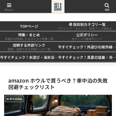
get a get a good
メニュー
検索
🧭 目的別カテゴリ一覧
TOPページ
アウトドア・キャンプ・防災グッズ総合まとめ
特集・まとめ
公式ポリシー
外遊びを快適にするガイドと特集一覧
当サイトの基本ポリシー
信頼する外部リンク
今すぐチェック！外遊びの紫外線対策・日差し快適化計画｜帽子・日傘・ウェア・日焼け止めを総まとめ☀️🏕️👓
推奨・信頼できる外部リンク一覧
今すぐチェック！水遊び・海水浴の快適化計画｜浮き輪・服装・日陰・安全対策を総まとめ🏖️🌊✨
今すぐチェック！真夏の猛暑・冷却・保冷快適化計画｜外遊び・キャンプ・車中泊の暑さ対策を総まとめ☀️🧊🏕️
amazon ホウルで買うべき？車中泊の失敗
回避チェックリスト
🚐 車中泊用品