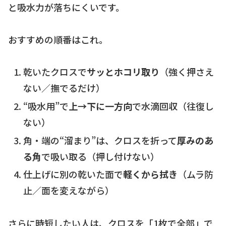
と吸水力が落ちにくいです。
おすすめの順番はこれ。
乾いたクロスで
サッとホコリ取り
（強く押さえ
ない／撫でるだけ）
“吸水用”で
上→下に一方向
で水滴回収（往復し
ない）
角・端の“溜まり”は、クロスを折って
厚みのあ
る角
で吸い取る（押し付けない）
仕上げに別の乾いた面で
軽くから拭き
（ムラ防
止／面を変えながら）
さらに時短したい人は、クロスを「1枚で全部」で