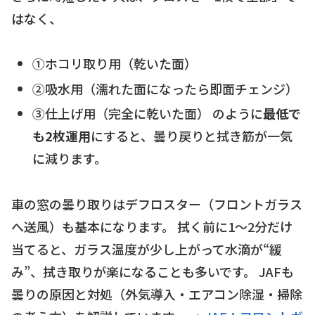
はなく、
①ホコリ取り用（乾いた面）
②吸水用（濡れた面になったら即面チェンジ）
③仕上げ用（完全に乾いた面） のように
最低で
も2枚運用
にすると、曇り戻りと拭き筋が一気
に減ります。
車の窓の曇り取りはデフロスター（フロントガラス
へ送風）も基本になります。 拭く前に1〜2分だけ
当てると、ガラス温度が少し上がって水滴が“緩
み”、拭き取りが楽になることも多いです。 JAFも
曇りの原因と対処（外気導入・エアコン除湿・掃除