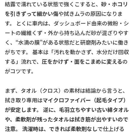
結露で濡れている状態で強くこすると、
砂・ホコリ
を引きずって細かい傷
や拭きムラの原因になりま
す。 とくに車内は、ダッシュボード由来の微粉・シ
ートの繊維くず・外から持ち込んだ砂が混ざりやす
く、“水滴の膜”がある状態だと研磨剤みたいに働き
がちです。 基本は「汚れを動かさず、水分だけ回収
する」流れで、
圧をかけず・面をこまめに変える
の
がコツです。
まず、タオル（クロス）の素材は結論から言うと、
拭き取り専用は
マイクロファイバー（起毛タイプ）
が安定します。 逆に、毛羽立ちやすい古い綿タオル
や、柔軟剤が残ったタオルは拭き筋が出やすいので
注意。 洗濯時は、できれば柔軟剤なし
で仕上げる