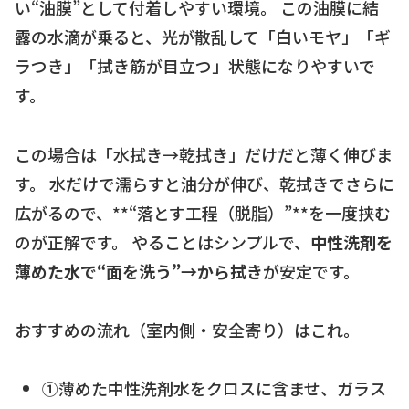
い“油膜”として付着しやすい環境。 この油膜に結
露の水滴が乗ると、光が散乱して「白いモヤ」「ギ
ラつき」「拭き筋が目立つ」状態になりやすいで
す。
この場合は「水拭き→乾拭き」だけだと薄く伸びま
す。 水だけで濡らすと油分が伸び、乾拭きでさらに
広がるので、**“落とす工程（脱脂）”**を一度挟む
のが正解です。 やることはシンプルで、
中性洗剤を
薄めた水で“面を洗う”→から拭き
が安定です。
おすすめの流れ（室内側・安全寄り）はこれ。
①薄めた中性洗剤水をクロスに含ませ、ガラス