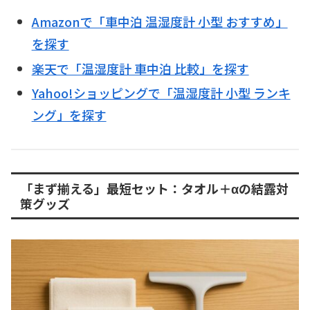
Amazonで「車中泊 温湿度計 小型 おすすめ」
を探す
楽天で「温湿度計 車中泊 比較」を探す
Yahoo!ショッピングで「温湿度計 小型 ランキ
ング」を探す
「まず揃える」最短セット：タオル＋αの結露対
策グッズ