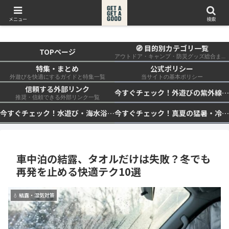
get a get a good
メニュー
検索
🧭 目的別カテゴリ一覧
TOPページ
アウトドア・キャンプ・防災グッズ総合まとめ
特集・まとめ
公式ポリシー
外遊びを快適にするガイドと特集一覧
当サイトの基本ポリシー
信頼する外部リンク
今すぐチェック！外遊びの紫外線対策・日差し快適化計画｜帽子・日傘・ウェア・日焼け止めを総まとめ☀️🏕️👓
推奨・信頼できる外部リンク一覧
今すぐチェック！水遊び・海水浴の快適化計画｜浮き輪・服装・日陰・安全対策を総まとめ🏖️🌊✨
今すぐチェック！真夏の猛暑・冷却・保冷快適化計画｜外遊び・キャンプ・車中泊の暑さ対策を総まとめ☀️🧊🏕️
車中泊の結露、タオルだけは失敗？冬でも
再発を止める快適テク10選
💧 結露・湿気対策