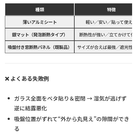
種類
特徴
薄いアルミシート
軽い／安い／貼って使える
銀マット（発泡断熱タイプ）
断熱性が強い／立てかけて使
吸盤付き窓断熱パネル（既製品）
サイズが合えば最強／遮光性も
❌ よくある失敗例
ガラス全面をベタ貼り＆密閉 → 湿気が逃げず
逆に結露悪化
吸盤位置がずれて“外から丸見え”の隙間ができ
る