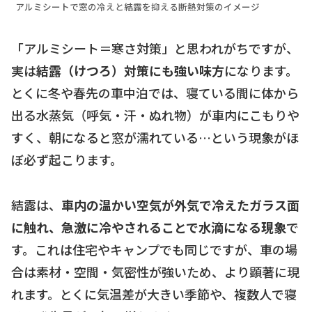
アルミシートで窓の冷えと結露を抑える断熱対策のイメージ
「アルミシート＝寒さ対策」と思われがちですが、
実は
結露（けつろ）対策にも強い味方
になります。
とくに冬や春先の車中泊では、寝ている間に体から
出る水蒸気（呼気・汗・ぬれ物）が車内にこもりや
すく、朝になると窓が濡れている…という現象がほ
ぼ必ず起こります。
結露は、
車内の温かい空気が外気で冷えたガラス面
に触れ、急激に冷やされることで水滴になる現象
で
す。これは住宅やキャンプでも同じですが、車の場
合は素材・空間・気密性が強いため、より顕著に現
れます。とくに気温差が大きい季節や、複数人で寝