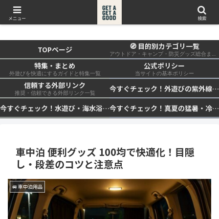
get a get a good
メニュー
検索
🧭 目的別カテゴリ一覧
TOPページ
アウトドア・キャンプ・防災グッズ総合まとめ
特集・まとめ
公式ポリシー
外遊びを快適にするガイドと特集一覧
当サイトの基本ポリシー
信頼する外部リンク
今すぐチェック！外遊びの紫外線対策・日差し快適化計画｜帽子・日傘・ウェア・日焼け止めを総まとめ☀️🏕️👓
推奨・信頼できる外部リンク一覧
今すぐチェック！水遊び・海水浴の快適化計画｜浮き輪・服装・日陰・安全対策を総まとめ🏖️🌊✨
今すぐチェック！真夏の猛暑・冷却・保冷快適化計画｜外遊び・キャンプ・車中泊の暑さ対策を総まとめ☀️🧊🏕️
車中泊 便利グッズ 100均で快適化！目隠
し・段差のコツと注意点
🚐 車中泊用品