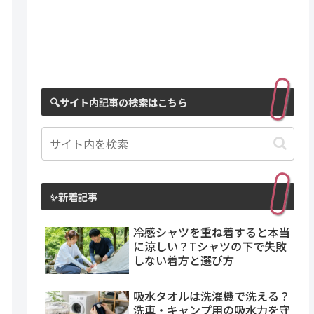
🔍サイト内記事の検索はこちら
？子
臭くなる冷感タオルを徹底解
と快
明！その原因と今すぐできる
対策法とは？
✨新着記事
冷感シャツを重ね着すると本当
に涼しい？Tシャツの下で失敗
しない着方と選び方
吸水タオルは洗濯機で洗える？
洗車・キャンプ用の吸水力を守