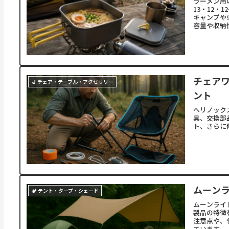
ラーメン用
13・12
キャンプや
容量や収納
チェア
💺 チェア・テーブル・アクセサリー
ント
ヘリノック
具、交換部
ト、さらに
ムーン
🏕 テント・タープ・シェード
ムーンライ
製品の特徴
注意点や、
ています。