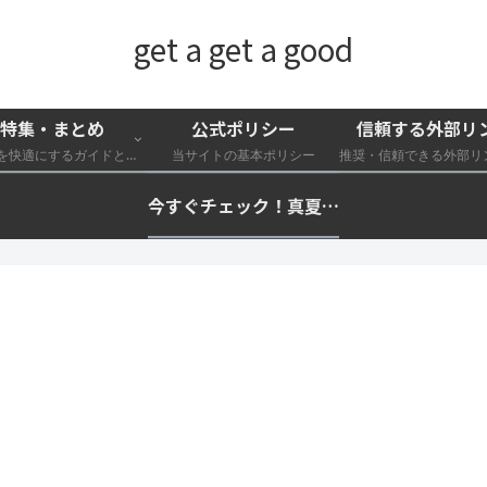
get a get a good
特集・まとめ
公式ポリシー
信頼する外部リ
外遊びを快適にするガイドと特集一覧
当サイトの基本ポリシー
今すぐチェック！真夏の猛暑・冷却・保冷快適化計画｜外遊び・キャンプ・車中泊の暑さ対策を総まとめ☀️🧊🏕️