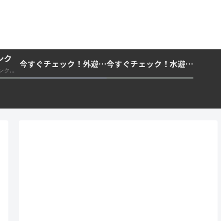
ンク
今すぐチェック！外遊びの紫外線対策・日差し快適化計画｜帽子・日傘・ウェア・日焼け止めを総まとめ☀️🏕️👓
今すぐチェック！水遊び・海水浴の快適化計画｜浮き輪・服装・日陰・安全対策を総まとめ🏖️🌊✨
推奨・信頼できる外部リンク一覧