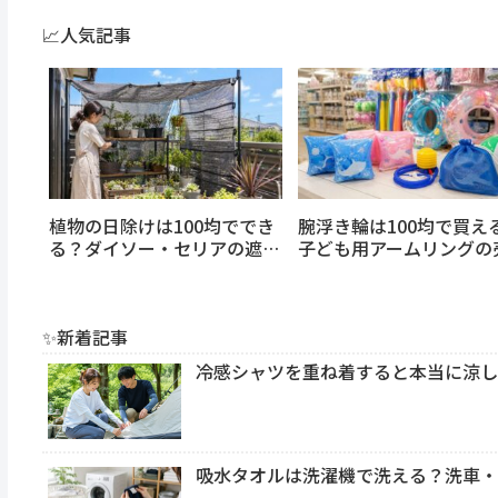
📈人気記事
植物の日除けは100均ででき
腕浮き輪は100均で買え
る？ダイソー・セリアの遮光
子ども用アームリングの
ネットでベランダの鉢植えや
場・持ち運び・安全な選
多肉植物を夏の日差しから守
を解説
る方法
✨新着記事
冷感シャツを重ね着すると本当に涼し
吸水タオルは洗濯機で洗える？洗車