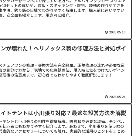
のクッカーをモンベルで探している方へ。アルパインクッカー スクエア
・12+13セットの違いや、炊飯・スタッキング・評判、袋麺の作りやすさを
車中泊、釣り飯の目線でわかりやすく解説します。購入前に迷いやすい
性、安全面も紹介します。用途別に紹介。
2026.05.10
ワンが壊れた！ヘリノックス製の修理方法と対処ポイ
スチェアワンの修理・交換方法を完全網羅。正規修理の流れや必要な道
品の見分け方から、現地での応急処置法、購入時に気をつけたいポイン
修理後の注意点まで、初心者でもわかりやすく徹底解説します！
2025.05.24
ライトテントは小川張り対応？最適な設営方法を解説
トテントと小川張りの相性を徹底解説。設営順や必要な装備、モンベル
を初心者にもわかりやすく紹介します。あわせて、小川張りを使う際の
代表的なアクセサリーについても触れ、実践的な活用のヒントをまとめ