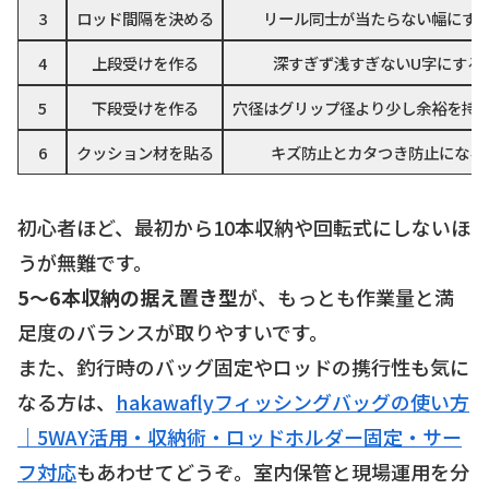
3
ロッド間隔を決める
リール同士が当たらない幅にす
4
上段受けを作る
深すぎず浅すぎないU字にする
5
下段受けを作る
穴径はグリップ径より少し余裕を持
6
クッション材を貼る
キズ防止とカタつき防止になる
初心者ほど、最初から10本収納や回転式にしないほ
うが無難です。
5〜6本収納の据え置き型
が、もっとも作業量と満
足度のバランスが取りやすいです。
また、釣行時のバッグ固定やロッドの携行性も気に
なる方は、
hakawaflyフィッシングバッグの使い方
｜5WAY活用・収納術・ロッドホルダー固定・サー
フ対応
もあわせてどうぞ。室内保管と現場運用を分