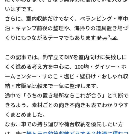
いはずです。
さらに、室内収納だけでなく、ベランピング・車中
泊・キャンプ前後の整理や、海帰りの道具置き場づ
くりにもつながるテーマでもあります🏕🚗³₃🌊
この記事では、
釣竿立てDIYを室内向けに失敗しに
くく進める考え方
を中心に、100均・ダイソー・ホ
ームセンター・すのこ・塩ビ・壁掛け・おしゃれ収
納・市販品比較まで一気に整理します。
途中で「うちの置き場所ならこれが合う」と判断で
きるよう、素材ごとの向き不向きも表でわかりやす
くまとめました。
なお、車での持ち運びや荷台収納を優先したい方
は、先に
軽トラの釣竿収納どうする？快適に積むコ