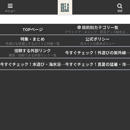
get a get a good
メニュー
検索
🧭 目的別カテゴリ一覧
TOPページ
アウトドア・キャンプ・防災グッズ総合まとめ
特集・まとめ
公式ポリシー
外遊びを快適にするガイドと特集一覧
当サイトの基本ポリシー
信頼する外部リンク
今すぐチェック！外遊びの紫外線対策・日差し快適化計画｜帽子・日傘・ウェア・日焼け止めを総まとめ☀️🏕️👓
推奨・信頼できる外部リンク一覧
今すぐチェック！水遊び・海水浴の快適化計画｜浮き輪・服装・日陰・安全対策を総まとめ🏖️🌊✨
今すぐチェック！真夏の猛暑・冷却・保冷快適化計画｜外遊び・キャンプ・車中泊の暑さ対策を総まとめ☀️🧊🏕️