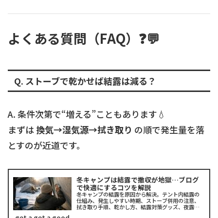
よくある質問（FAQ）❓💬
Q. ストーブで乾かせば結露は減る？
A. 条件次第で“増える”こともあります💧
まずは
換気→湿気源→拭き取り
の順で発生量を落
とすのが近道です。
冬キャンプは結露で撤収が地獄…ブログ
で快適にするコツを解説
冬キャンプの結露を原因から解決。テント内結露の
仕組み、発生しやすい時期、ストーブ併用の注意、
拭き取り手順、乾かし方、結露対策グッズ、夜露対
策まで時短で整理。初心者でも迷わない優先順位
get a get a good