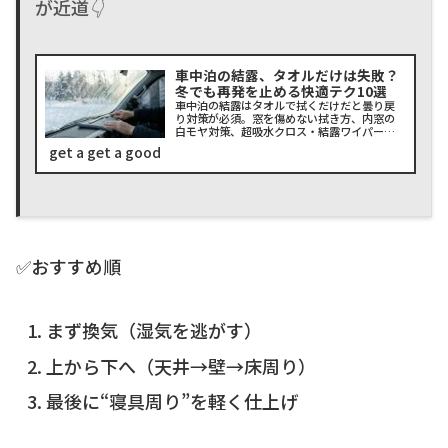
が近道👇
車中泊の結露、タオルだけは失敗？
冬でも再発を止める快適テク10選
車中泊の結露はタオルで拭くだけだと曇り戻
り対策が必須。窓を傷めない拭き方、内窓の
白モヤ対策、超吸水クロス・結露ワイパー、
除湿機/除湿剤・水とりぞうさん、USBファン
get a get a good
換気と窓の微開け、シェード活用、湿度70%
目安、買うべき順まで。冬・ハイエースの最
短手順も解説。チェックリスト付き。
✅おすすめ順
まず換気（湿気を逃がす）
上から下へ（天井→壁→床周り）
最後に“寝具周り”を軽く仕上げ