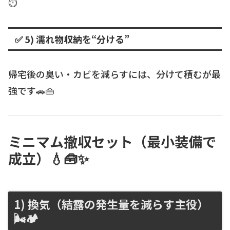
⏱️
✅ 5) 濡れ物収納を“分ける”
帰宅後の臭い・カビを減らすには、分けて積むが最
強です🚗👜
ミニマム撤収セット（最小装備で
成立）💧🧰✨
1) 換気（結露の発生量を減らす主役）
🌬️🏕️