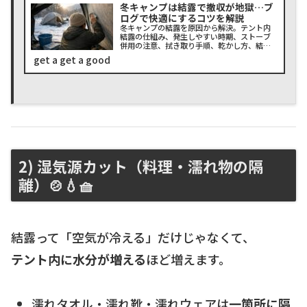
冬キャンプは結露で撤収が地獄…ブ
ログで快適にするコツを解説
冬キャンプの結露を原因から解決。テント内
結露の仕組み、発生しやすい時期、ストーブ
併用の注意、拭き取り手順、乾かし方、結露
対策グッズ、夜露対策まで時短で整理。初心
get a get a good
者でも迷わない優先順位と、車中泊・ベラン
ピングにも効くコツをまとめました。撤収が
ラクになる道具選びも。
2) 湿気源カット（料理・濡れ物の隔
離）🍲💧🧺
結露って「空気が冷える」だけじゃなくて、
テント内に水分が増える
ほど増えます。
濡れタオル・濡れ靴・濡れウェアは
一箇所に隔