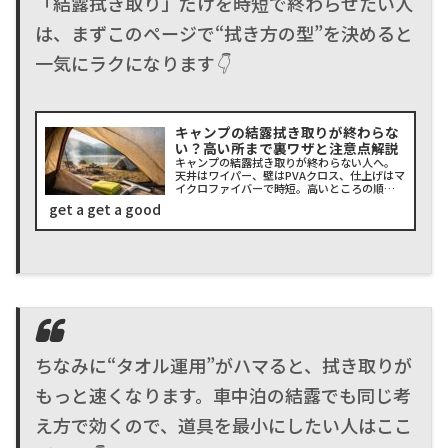
「結露拭き取り」だけを時短で終わらせたい人
は、まずこのページで“拭き方の型”を決めると
一気にラクになります👇
キャンプの結露拭き取りが終わらな
い？高い所まで裏ワザと注意点解説
キャンプの結露拭き取りが終わらない人へ。
天井はワイパー、壁はPVAクロス、仕上げはマ
イクロファイバーで時短。高いところの順
番、撤収前の換気、吸水スポンジの落とし穴
get a get a good
も紹介。登山テントでも使えるコツを、ダイ
ソーで揃う道具、モップ/ブロワー、結露防止
スプレーの注意点までまとめて解説！
ちなみに“タオル運用”がハマると、拭き取りが
もっと速くなります。車中泊の結露でも同じ考
え方で効くので、道具を最小にしたい人はここ