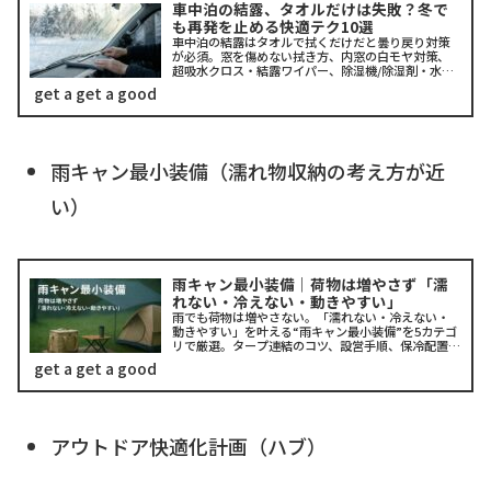
車中泊の結露、タオルだけは失敗？冬で
も再発を止める快適テク10選
車中泊の結露はタオルで拭くだけだと曇り戻り対策
が必須。窓を傷めない拭き方、内窓の白モヤ対策、
超吸水クロス・結露ワイパー、除湿機/除湿剤・水と
りぞうさん、USBファン換気と窓の微開け、シェー
get a get a good
ド活用、湿度70%目安、買うべき順まで。冬・ハイ
エースの最短手順も解説。チェックリスト付き。
雨キャン最小装備（濡れ物収納の考え方が近
い）
雨キャン最小装備｜荷物は増やさず「濡
れない・冷えない・動きやすい」
雨でも荷物は増やさない。「濡れない・冷えない・
動きやすい」を叶える“雨キャン最小装備”を5カテゴ
リで厳選。タープ連結のコツ、設営手順、保冷配置、
照明・電源まで実践的に解説。
get a get a good
アウトドア快適化計画（ハブ）