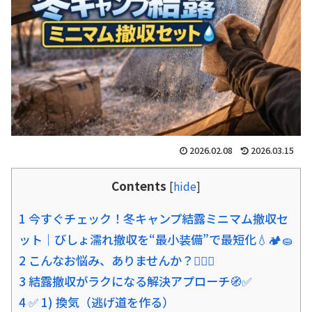
2026.02.08
2026.03.15
Contents
[
hide
]
1 今すぐチェック！冬キャンプ結露ミニマム撤収セ
ット｜びしょ濡れ撤収を“最小装備”で最短化💧🏕️🧽
2 こんなお悩み、ありませんか？😵‍💫💧
3 結露撤収がラクになる解決アプローチ🧭✅
4 ✅ 1) 換気（逃げ道を作る）