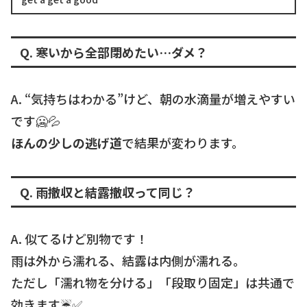
と、車中泊・ベランピングにも効くコツをまとめま
した。撤収がラクになる道具選びも。
Q. 寒いから全部閉めたい…ダメ？
A. “気持ちはわかる”けど、朝の水滴量が増えやすい
です🥶💦
ほんの少しの逃げ道
で結果が変わります。
Q. 雨撤収と結露撤収って同じ？
A. 似てるけど別物です！
雨は外から濡れる、結露は内側が濡れる。
ただし「濡れ物を分ける」「段取り固定」は共通で
効きます☔✅