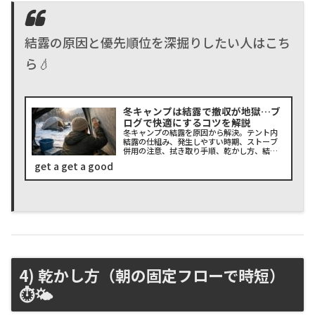
結露の原因と優先順位を深掘りしたい人はこち
ら💧
冬キャンプは結露で撤収が地獄…ブ
ログで快適にするコツを解説
冬キャンプの結露を原因から解決。テント内
結露の仕組み、発生しやすい時期、ストーブ
併用の注意、拭き取り手順、乾かし方、結露
対策グッズ、夜露対策まで時短で整理。初心
get a get a good
者でも迷わない優先順位と、車中泊・ベラン
ピングにも効くコツをまとめました。撤収が
ラクになる道具選びも。
4) 乾かし方（朝の固定フローで時短）
⏱️🌤️