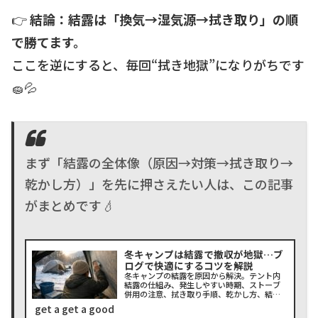
👉
結論：結露は「換気→湿気源→拭き取り」の順
で勝てます。
ここを逆にすると、毎回“拭き地獄”になりがちです
🧽💦
まず「結露の全体像（原因→対策→拭き取り→
乾かし方）」を先に押さえたい人は、この記事
がまとめです💧
冬キャンプは結露で撤収が地獄…ブ
ログで快適にするコツを解説
冬キャンプの結露を原因から解決。テント内
結露の仕組み、発生しやすい時期、ストーブ
併用の注意、拭き取り手順、乾かし方、結露
対策グッズ、夜露対策まで時短で整理。初心
get a get a good
者でも迷わない優先順位と、車中泊・ベラン