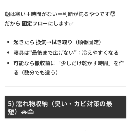
朝は寒い＋時間がない＝判断が鈍るやつです😇
だから
固定フロー
にします✅
起きたら
換気→拭き取り
（順番固定）
寝具は“最後まで広げない”：冷えやすくなる
可能なら撤収前に「少しだけ乾かす時間」を作
る（数分でも違う）
5) 濡れ物収納（臭い・カビ対策の最
短）🚗👜