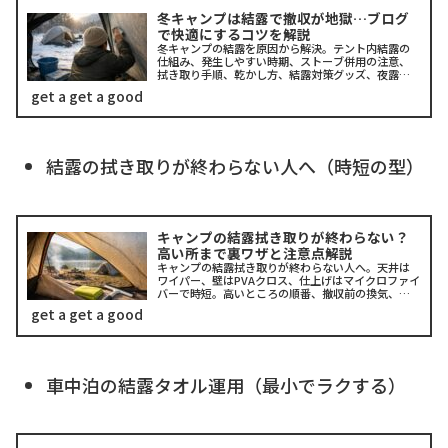
冬キャンプは結露で撤収が地獄…ブログ
で快適にするコツを解説
冬キャンプの結露を原因から解決。テント内結露の
仕組み、発生しやすい時期、ストーブ併用の注意、
拭き取り手順、乾かし方、結露対策グッズ、夜露対
策まで時短で整理。初心者でも迷わない優先順位
get a get a good
と、車中泊・ベランピングにも効くコツをまとめま
した。撤収がラクになる道具選びも。
結露の拭き取りが終わらない人へ（時短の型）
キャンプの結露拭き取りが終わらない？
高い所まで裏ワザと注意点解説
キャンプの結露拭き取りが終わらない人へ。天井は
ワイパー、壁はPVAクロス、仕上げはマイクロファイ
バーで時短。高いところの順番、撤収前の換気、吸
水スポンジの落とし穴も紹介。登山テントでも使え
get a get a good
るコツを、ダイソーで揃う道具、モップ/ブロワー、
結露防止スプレーの注意点までまとめて解説！
車中泊の結露タオル運用（最小でラクする）