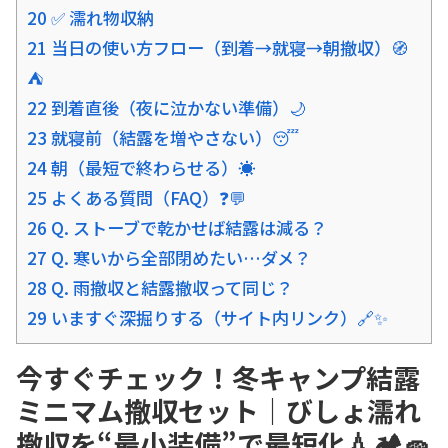
20 ✅ 濡れ物収納
21 当日の使い方フロー（到着→就寝→朝撤収）🧭
⛺
22 到着直後（夜に泣かない準備）🌙
23 就寝前（結露を増やさない）😴
24 朝（最短で終わらせる）☀️
25 よくある質問（FAQ）❓💬
26 Q. ストーブで乾かせば結露は減る？
27 Q. 寒いから全部閉めたい…ダメ？
28 Q. 雨撤収と結露撤収って同じ？
29 いますぐ深掘りする（サイト内リンク）🔗✨
今すぐチェック！冬キャンプ結露
ミニマム撤収セット｜びしょ濡れ
撤収を“最小装備”で最短化💧🏕️🧽