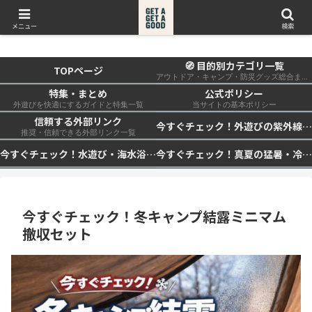
get a get a good
メニュー
検索
🧭 目的別カテゴリ一覧
TOPページ
アウトドア・キャンプ・防災グッズ総合まとめ
特集・まとめ
公式ポリシー
外遊びを快適にするガイドと特集一覧
当サイトの基本ポリシー
信頼する外部リンク
今すぐチェック！外遊びの紫外線対策・日差し快適化計画｜帽子・日傘・ウェア・日焼け止めを総まとめ☀️🏕️👓
推奨・信頼できる外部リンク一覧
今すぐチェック！水遊び・海水浴の快適化計画｜浮き輪・服装・日陰・安全対策を総まとめ🏖️🌊✨
今すぐチェック！真夏の猛暑・冷却・保冷快適化計画｜外遊び・キャンプ・車中泊の暑さ対策を総まとめ☀️🧊🏕️
今すぐチェック！冬キャンプ結露ミニマム
撤収セット