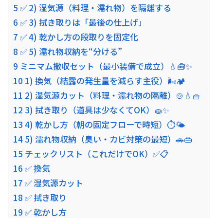
5 ✅ 2) 湿気源（料理・濡れ物）を隔離する
6 ✅ 3) 拭き取りは「最後の仕上げ」
7 ✅ 4) 乾かし方の段取りを固定化
8 ✅ 5) 濡れ物収納を“分ける”
9 ミニマム撤収セット（最小装備で成立）💧🧰✨
10 1) 換気（結露の発生量を減らす主役）🌬️🏕️
11 2) 湿気源カット（料理・濡れ物の隔離）🍲💧🧺
12 3) 拭き取り（道具は少なくてOK）🧽✨
13 4) 乾かし方（朝の固定フローで時短）⏱️🌤️
14 5) 濡れ物収納（臭い・カビ対策の最短）🚗👜
15 チェックリスト（これだけでOK）✅📋
16 ✅ 換気
17 ✅ 湿気源カット
18 ✅ 拭き取り
19 ✅ 乾かし方