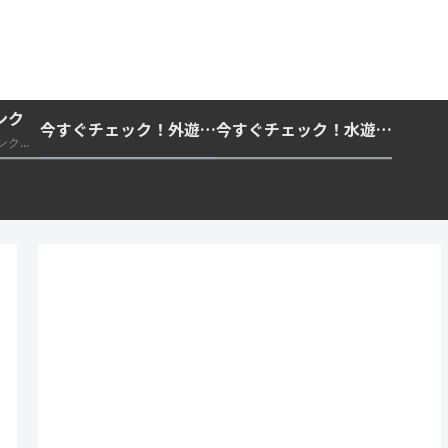
ンク
今すぐチェック！外遊びの紫外線対策・日差し快適化計画｜帽子・日傘・ウェア・日焼け止めを総まとめ☀️🏕️👓
今すぐチェック！水遊び・海水浴の快適化計画｜浮き輪・服装・日陰・安全対策を総まとめ🏖️🌊✨
推奨・信頼できる外部リンク一覧